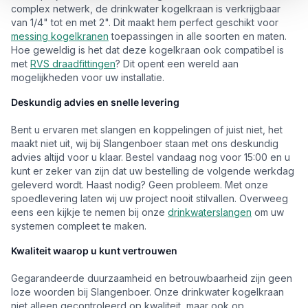
complex netwerk, de drinkwater kogelkraan is verkrijgbaar
van 1/4" tot en met 2". Dit maakt hem perfect geschikt voor
messing kogelkranen
toepassingen in alle soorten en maten.
Hoe geweldig is het dat deze kogelkraan ook compatibel is
met
RVS draadfittingen
? Dit opent een wereld aan
mogelijkheden voor uw installatie.
Deskundig advies en snelle levering
Bent u ervaren met slangen en koppelingen of juist niet, het
maakt niet uit, wij bij Slangenboer staan met ons deskundig
advies altijd voor u klaar. Bestel vandaag nog voor 15:00 en u
kunt er zeker van zijn dat uw bestelling de volgende werkdag
geleverd wordt. Haast nodig? Geen probleem. Met onze
spoedlevering laten wij uw project nooit stilvallen. Overweeg
eens een kijkje te nemen bij onze
drinkwaterslangen
om uw
systemen compleet te maken.
Kwaliteit waarop u kunt vertrouwen
Gegarandeerde duurzaamheid en betrouwbaarheid zijn geen
loze woorden bij Slangenboer. Onze drinkwater kogelkraan
niet alleen gecontroleerd op kwaliteit, maar ook op