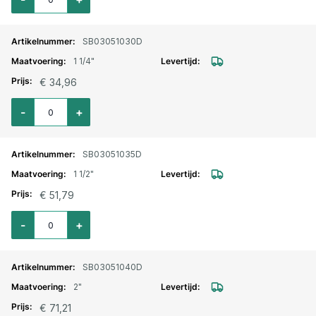
SB03051030D
1 1/4"
€ 34,96
Aantal voor Drinkwater kogelkraan mess. vernikkeld 1.1/4"
-
+
SB03051035D
1 1/2"
€ 51,79
Aantal voor Drinkwater kogelkraan mess. vernikkeld 1.1/2"
-
+
SB03051040D
2"
€ 71,21