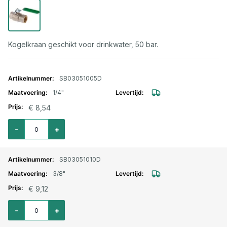
Kogelkraan geschikt voor drinkwater, 50 bar.
Gegroepeerde productitems
SB03051005D
1/4"
€ 8,54
Aantal voor Drinkwater kogelkraan mess. vernikkeld 1/4"
-
+
SB03051010D
3/8"
€ 9,12
Aantal voor Drinkwater kogelkraan mess. vernikkeld 3/8"
-
+