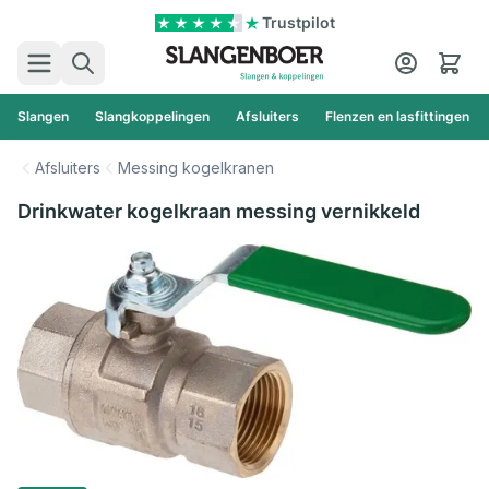
Ga naar de inhoud
Trustpilot
Zoek
Cart
Slangen
Slangkoppelingen
Afsluiters
Flenzen en lasfittingen
Afsluiters
Messing kogelkranen
Drinkwater kogelkraan messing vernikkeld