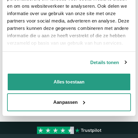
en om ons websiteverkeer te analyseren. Ook delen we
Meer informatie
informatie over uw gebruik van onze site met onze
partners voor social media, adverteren en analyse. Deze
Maatvoering koppeling
3/4"
partners kunnen deze gegevens combineren met andere
Materiaal
Messing
informatie die u aan ze heeft verstrekt of die ze hebben
verzameld op basis van uw gebruik van hun services.
Verkoopeenheid
Per stuk
Details tonen
Vragen? Neem dan nu contact op
We zijn beschikbaar van ma t/m vr van 08:00 tot 17:00 uur.
Alles toestaan
Neem contact met ons op
Aanpassen
Trustpilot