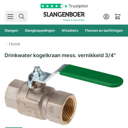
Ga naar de inhoud
Trustpilot
Zoek
Cart
Slangen
Slangkoppelingen
Afsluiters
Flenzen en lasfittingen
Home
Drinkwater kogelkraan mess. vernikkeld 3/4"