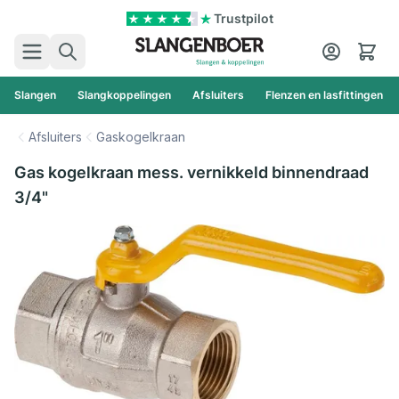
Ga naar de inhoud
Trustpilot
Zoek
Cart
Slangen
Slangkoppelingen
Afsluiters
Flenzen en lasfittingen
Afsluiters
Gaskogelkraan
Gas kogelkraan mess. vernikkeld binnendraad
3/4"