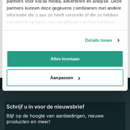
partners voor social media, adverteren en analyse. Deze
Maatvoering koppeling
3/4"
partners kunnen deze gegevens combineren met andere
informatie die u aan ze heeft verstrekt of die ze hebben
verzameld op basis van uw gebruik van hun services.
Vragen? Neem dan nu contact op
We zijn beschikbaar van ma t/m vr van 08:00 tot 17:00 uur.
Details tonen
Neem contact met ons op
Alles toestaan
Aanpassen
Trustpilot
Schrijf u in voor de nieuwsbrief
Blijf op de hoogte van aanbiedingen, nieuwe
producten en meer!