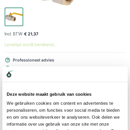
€ 21,37
Levertijd wordt berekend...
Professioneel advies
15.000 producten uit voorraad
Hoge klantbeoordelingen: 9/10
Snelle levering
Deze website maakt gebruik van cookies
Snel naar
We gebruiken cookies om content en advertenties te
Meer informatie
personaliseren, om functies voor social media te bieden
en om ons websiteverkeer te analyseren. Ook delen we
informatie over uw gebruik van onze site met onze
Meer informatie