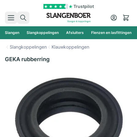
Ga naar de inhoud
Trustpilot
Zoek
Cart
Slangen
Slangkoppelingen
Afsluiters
Flenzen en lasfittingen
Slangkoppelingen
Klauwkoppelingen
GEKA rubberring