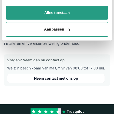
beperkt. Bovendien kan het ook kostenbesparend zijn, omdat
het vervangen van alleen de rubberen ringen goedkoper is
Alles toestaan
dan het vervangen van de gehele koppeling.
Geka rubberringen zijn gemaakt van hoogwaardig
rubbermateriaal dat bestand is tegen hoge druk en extreme
Aanpassen
temperaturen. Dit maakt ze geschikt voor gebruik in zware
industriële omgevingen. Bovendien zijn ze gemakkelijk te
installeren en vereisen ze weinig onderhoud.
Vragen? Neem dan nu contact op
We zijn beschikbaar van ma t/m vr van 08:00 tot 17:00 uur.
Neem contact met ons op
Trustpilot