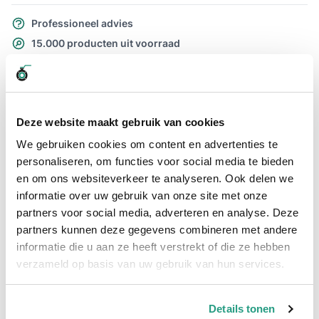
Professioneel advies
15.000 producten uit voorraad
Hoge klantbeoordelingen: 9/10
Snelle levering
Snel naar
Deze website maakt gebruik van cookies
Details
We gebruiken cookies om content en advertenties te
personaliseren, om functies voor social media te bieden
en om ons websiteverkeer te analyseren. Ook delen we
Details
informatie over uw gebruik van onze site met onze
Geka rubberringen zijn een belangrijk onderdeel van Geka-
partners voor social media, adverteren en analyse. Deze
koppelingen, die worden gebruikt in een breed scala aan
partners kunnen deze gegevens combineren met andere
industriële toepassingen. Deze rubberen ringen zijn
informatie die u aan ze heeft verstrekt of die ze hebben
ontworpen om de oude rubberringen te vervangen wanneer
deze kapot zijn of verouderd zijn geraakt.
verzameld op basis van uw gebruik van hun services.
Het vervangen van alleen de rubberen ringen in plaats van de
gehele koppeling kan een duurzame oplossing zijn, omdat het
Details tonen
de levensduur van de koppeling verlengt en het afval