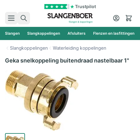
Ga naar de inhoud
Trustpilot
Zoek
Cart
Slangen
Slangkoppelingen
Afsluiters
Flenzen en lasfittingen
Slangkoppelingen
Waterleiding koppelingen
Geka snelkoppeling buitendraad nastelbaar 1"