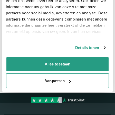
en om ons websiteverkeer te analyseren. Ook delen we
informatie over uw gebruik van onze site met onze
Meer informatie
partners voor social media, adverteren en analyse. Deze
partners kunnen deze gegevens combineren met andere
Maatvoering koppeling
1"
informatie die u aan ze heeft verstrekt of die ze hebben
Materiaal
Messing
verzameld op basis van uw gebruik van hun services.
Details tonen
Vragen? Neem dan nu contact op
We zijn beschikbaar van ma t/m vr van 08:00 tot 17:00 uur.
Alles toestaan
Neem contact met ons op
Aanpassen
Trustpilot