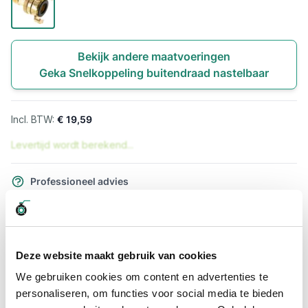
Bekijk andere maatvoeringen
Geka Snelkoppeling buitendraad nastelbaar
€ 19,59
Levertijd wordt berekend...
Professioneel advies
15.000 producten uit voorraad
Hoge klantbeoordelingen: 9/10
Snelle levering
Deze website maakt gebruik van cookies
Snel naar
We gebruiken cookies om content en advertenties te
personaliseren, om functies voor social media te bieden
Meer informatie