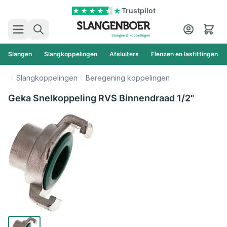
Ga naar de inhoud
Trustpilot
Zoek
Cart
Slangen
Slangkoppelingen
Afsluiters
Flenzen en lasfittingen
Slangkoppelingen
Beregening koppelingen
Geka Snelkoppeling RVS Binnendraad 1/2"