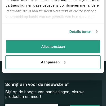
Materiaal
RVS
partners kunnen deze gegevens combineren met andere
informatie die u aan ze heeft verstrekt of die ze hebben
verzameld op basis van uw gebruik van hun services.
Vragen? Neem dan nu contact op
We zijn beschikbaar van ma t/m vr van 08:00 tot 17:00 uur.
Details tonen
Neem contact met ons op
Alles toestaan
Aanpassen
Trustpilot
Schrijf u in voor de nieuwsbrief
Blijf op de hoogte van aanbiedingen, nieuwe
producten en meer!
Email