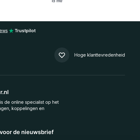
15 mtr
iews
Trustpilot
Hoge klanttevredenheid
.nl
is de online specialist op het
ngen, koppelingen en
n voor de nieuwsbrief