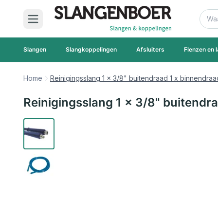
Ga naar de inhoud
Zoek
Slangen
Slangkoppelingen
Afsluiters
Flenzen en l
Home
Reinigingsslang 1 x 3/8" buitendraad 1 x binnendraad
Reinigingsslang 1 x 3/8" buitendra