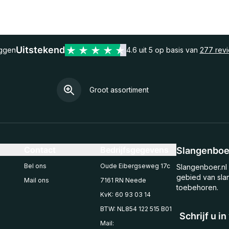
Uitstekend
eggen
4.6 uit 5 op basis van
277 rev
Groot assortiment
Contact
Bedrijfsgegevens
Slangenboer
Bel ons
Oude Eibergseweg 17c
Slangenboer.nl 
gebied van sla
Mail ons
7161 RN Neede
toebehoren.
KvK: 60 93 03 14
BTW: NL854 122 515 B01
Schrijf u i
Mail: