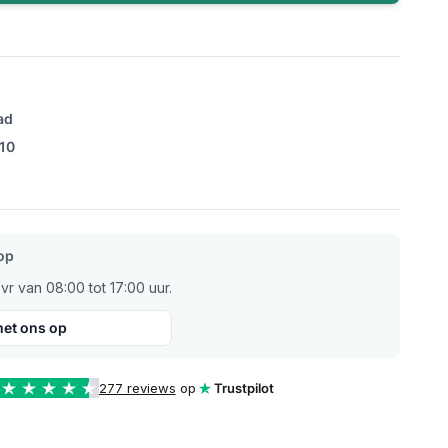
ad
/10
op
r van 08:00 tot 17:00 uur.
et ons op
277 reviews
op
Trustpilot