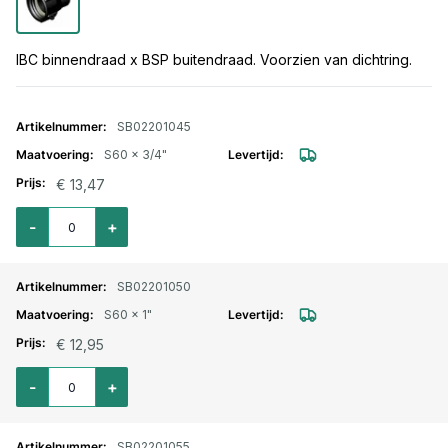
IBC binnendraad x BSP buitendraad. Voorzien van dichtring.
Gegroepeerde productitems
SB02201045
S60 x 3/4"
€ 13,47
Aantal voor IBC koppeling S60x6 bi.dr. x 3/4" bu.dr.
-
+
SB02201050
S60 x 1"
€ 12,95
Aantal voor IBC koppeling S60x6 bi.dr. x 1" bu.dr.
-
+
SB02201055