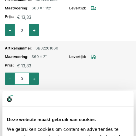
S60 x 1.1/2"
€ 13,33
Aantal voor IBC koppeling S60x6 bi.dr. x 1.1/2" bu.dr.
-
+
SB02201060
S60 x 2"
€ 13,33
Aantal voor IBC koppeling S60x6 bi.dr. x 2" bu.dr.
-
+
SB02201063
S100 x 2"
€ 60,85
Deze website maakt gebruik van cookies
Aantal voor IBC koppeling S100x8 bi.dr. x 2" bu.dr.
-
+
We gebruiken cookies om content en advertenties te