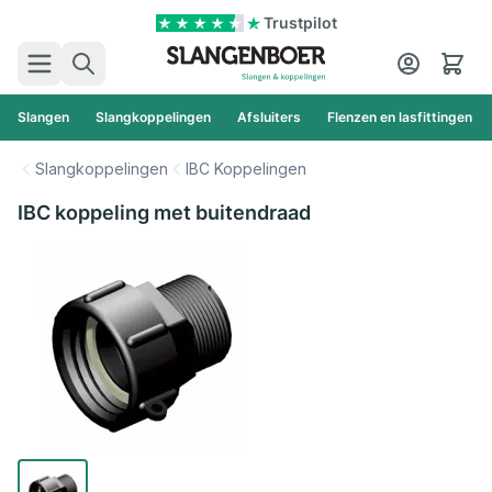
Ga naar de inhoud
Trustpilot
Zoek
Cart
Slangen
Slangkoppelingen
Afsluiters
Flenzen en lasfittingen
Slangkoppelingen
IBC Koppelingen
IBC koppeling met buitendraad