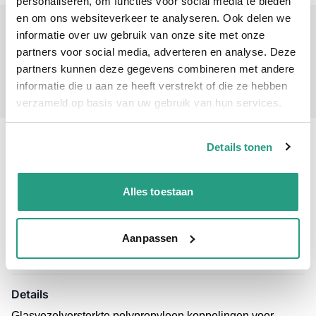
personaliseren, om functies voor social media te bieden
en om ons websiteverkeer te analyseren. Ook delen we
SB02201065
informatie over uw gebruik van onze site met onze
S100 x 3"
partners voor social media, adverteren en analyse. Deze
€ 73,80
partners kunnen deze gegevens combineren met andere
Aantal voor IBC koppeling S100x8 bi.dr. x 3" bu.dr.
informatie die u aan ze heeft verstrekt of die ze hebben
-
+
verzameld op basis van uw gebruik van hun services.
Professioneel advies
Details tonen
15.000 producten uit voorraad
Hoge klantbeoordelingen: 9/10
Alles toestaan
Snelle levering
Snel naar
Aanpassen
Details
Meer informatie
Details
Glasvezelversterkte polypropyleen koppelingen voor