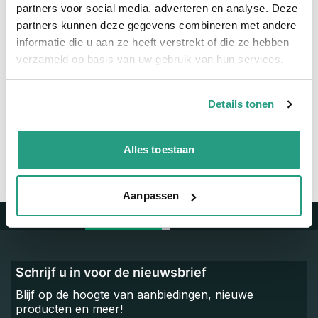
partners voor social media, adverteren en analyse. Deze
partners kunnen deze gegevens combineren met andere
Materiaal
Polypropyleen
informatie die u aan ze heeft verstrekt of die ze hebben
verzameld op basis van uw gebruik van hun services.
Vragen? Neem dan nu contact op
We zijn beschikbaar van ma t/m vr van 08:00 tot 17:00 uur.
Details tonen
Neem contact met ons op
Alles toestaan
Aanpassen
Trustpilot
Schrijf u in voor de nieuwsbrief
Blijf op de hoogte van aanbiedingen, nieuwe
producten en meer!