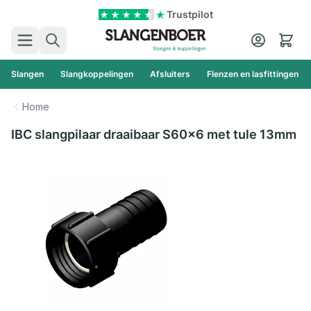
Ga naar de inhoud
Trustpilot
Zoek
Cart
Slangen
Slangkoppelingen
Afsluiters
Flenzen en lasfittingen
Home
IBC slangpilaar draaibaar S60x6 met tule 13mm