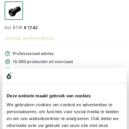
€ 17,42
Levertijd wordt berekend...
Professioneel advies
15.000 producten uit voorraad
Hoge klantbeoordelingen: 9/10
Snelle levering
Snel naar
Deze website maakt gebruik van cookies
Meer informatie
We gebruiken cookies om content en advertenties te
personaliseren, om functies voor social media te bieden
Meer informatie
en om ons websiteverkeer te analyseren. Ook delen we
informatie over uw gebruik van onze site met onze
Maatvoering koppeling
S60 x 13mm