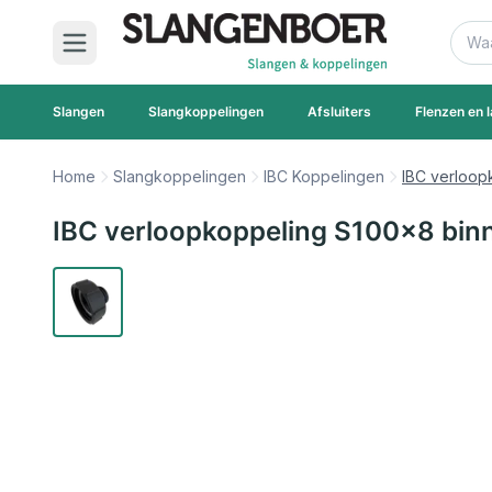
Ga naar de inhoud
Zoek
Slangen
Slangkoppelingen
Afsluiters
Flenzen en l
Home
Slangkoppelingen
IBC Koppelingen
IBC verloop
IBC verloopkoppeling S100x8 bin