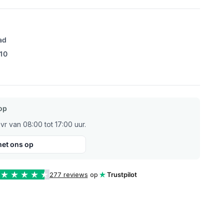
ad
/10
op
r van 08:00 tot 17:00 uur.
et ons op
277 reviews
op
Trustpilot