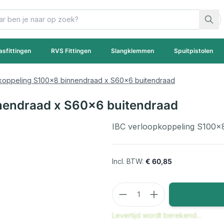
asfittingen
RVS Fittingen
Slangklemmen
Spuitpistolen
koppeling S100x8 binnendraad x S60x6 buitendraad
nendraad x S60x6 buitendraad
IBC verloopkoppeling S100x
€ 60,85
Aantal
Levertijd wordt berekend...