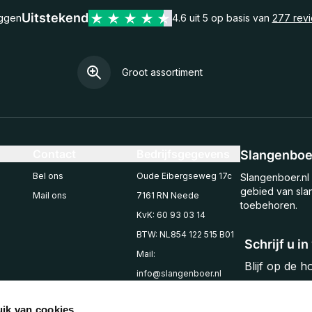
Uitstekend
eggen
4.6 uit 5 op basis van
277 rev
Groot assortiment
Contact
Bedrijfsgegevens
Slangenboer
Bel ons
Oude Eibergseweg 17c
Slangenboer.nl 
gebied van sla
Mail ons
7161 RN Neede
toebehoren.
KvK: 60 93 03 14
BTW: NL854 122 515 B01
Schrijf u i
Mail:
Blijf op de 
info@slangenboer.nl
Email
Tel: +31545294853
ik van cookies