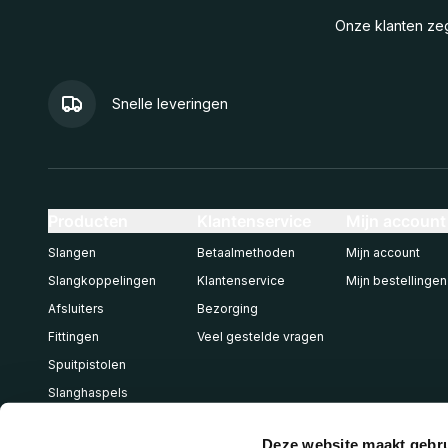
Onze klanten z
Snelle leveringen
Producten
Klantenservice
Mijn account
Slangen
Betaalmethoden
Mijn account
Slangkoppelingen
Klantenservice
Mijn bestellingen
Afsluiters
Bezorging
Fittingen
Veel gestelde vragen
Spuitpistolen
Slanghaspels
Pneumatiek
Deze website maakt gebru