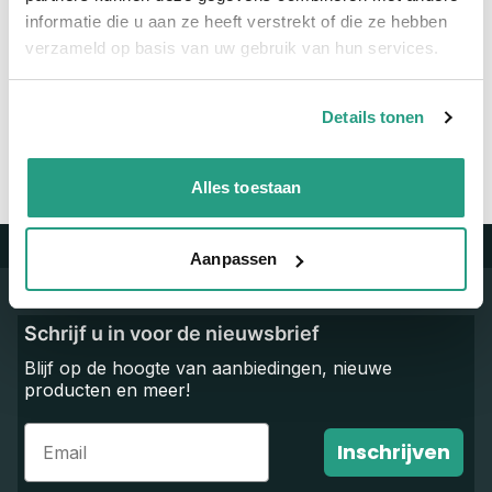
informatie die u aan ze heeft verstrekt of die ze hebben
Vragen? Neem dan nu contact op
verzameld op basis van uw gebruik van hun services.
We zijn beschikbaar van ma t/m vr van 08:00 tot 17:00 uur.
Neem contact met ons op
Details tonen
Alles toestaan
Trustpilot
Aanpassen
Schrijf u in voor de nieuwsbrief
Blijf op de hoogte van aanbiedingen, nieuwe
producten en meer!
Email
Inschrijven