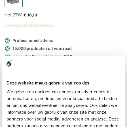
€ 16,19
Levertijd wordt berekend...
Professioneel advies
15.000 producten uit voorraad
Hoge klantbeoordelingen: 9/10
Snelle levering
Snel naar
Deze website maakt gebruik van cookies
Meer informatie
We gebruiken cookies om content en advertenties te
personaliseren, om functies voor social media te bieden
Meer informatie
en om ons websiteverkeer te analyseren. Ook delen we
informatie over uw gebruik van onze site met onze
Maatvoering koppeling
1"
partners voor social media, adverteren en analyse. Deze
partners kunnen deze gegevens combineren met andere