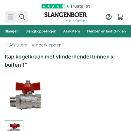
Ga naar de inhoud
Trustpilot
Zoek
Cart
Slangen
Slangkoppelingen
Afsluiters
Flenzen en lasfittingen
Afsluiters
Vlinderkleppen
Itap kogelkraan met vlinderhendel binnen x
buiten 1"