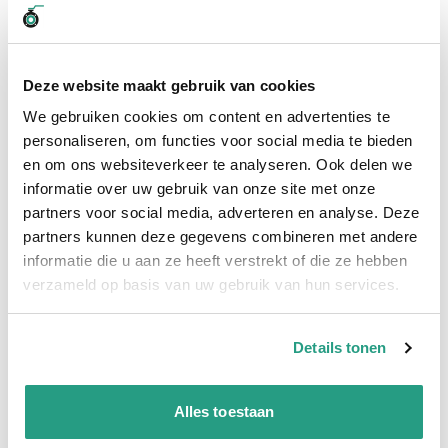
Kamlok koppelingen, worden ook vaak Camlock of Kamlock
koppelingen genoemd. De meest gebruikte materialen zijn
Aluminium, Polypropyleen en RVS. De Kamlok koppelingen
werken volgens twee verschillende systemen. Deze twee
Deze website maakt gebruik van cookies
systemen worden de mannelijke en vrouwelijke koppeling
We gebruiken cookies om content en advertenties te
genoemd. Deze koppeling is van aluminium en heeft een
maatvoering van 4".
personaliseren, om functies voor social media te bieden
Bekijk hier de andere maatvoeringen van
de Kamlok ALU MAN-deel met slangpilaar 4" type E.
en om ons websiteverkeer te analyseren. Ook delen we
informatie over uw gebruik van onze site met onze
Aluminium Kamlok Koppeling
partners voor social media, adverteren en analyse. Deze
Het voordeel van Aluminium materiaal is de kwaliteit en prijs.
partners kunnen deze gegevens combineren met andere
Aluminium is namelijk goedkoper dan RVS. Ook is het een
informatie die u aan ze heeft verstrekt of die ze hebben
voordeel dat aluminium niet zwaar is.
verzameld op basis van uw gebruik van hun services.
Bekijk hier alle soorten Kamlock koppelingen
Details tonen
Meer informatie
Maatvoering koppeling
4"
Alles toestaan
Materiaal
Aluminium