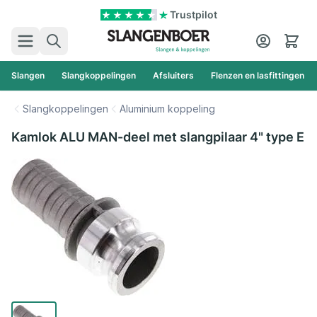
Ga naar de inhoud
Trustpilot
Zoek
Cart
Slangen
Slangkoppelingen
Afsluiters
Flenzen en lasfittingen
Slangkoppelingen
Aluminium koppeling
Kamlok ALU MAN-deel met slangpilaar 4" type E