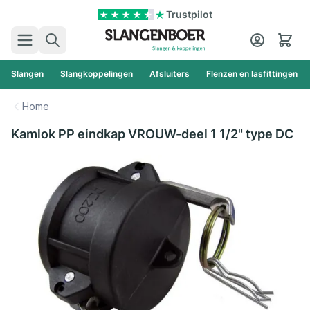
Ga naar de inhoud
Trustpilot
Zoek
Cart
Slangen
Slangkoppelingen
Afsluiters
Flenzen en lasfittingen
Home
Kamlok PP eindkap VROUW-deel 1 1/2" type DC