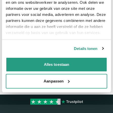
en om ons websiteverkeer te analyseren. Ook delen we
informatie over uw gebruik van onze site met onze
Meer informatie
partners voor social media, adverteren en analyse. Deze
partners kunnen deze gegevens combineren met andere
Maatvoering koppeling
1 1/2"
informatie die u aan ze heeft verstrekt of die ze hebben
Materiaal
Polypropyleen
verzameld op basis van uw gebruik van hun services.
Details tonen
Vragen? Neem dan nu contact op
We zijn beschikbaar van ma t/m vr van 08:00 tot 17:00 uur.
Alles toestaan
Neem contact met ons op
Aanpassen
Trustpilot