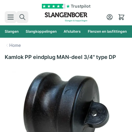
Ga naar de inhoud
Trustpilot
Zoek
Cart
Slangen
Slangkoppelingen
Afsluiters
Flenzen en lasfittingen
Home
Kamlok PP eindplug MAN-deel 3/4" type DP