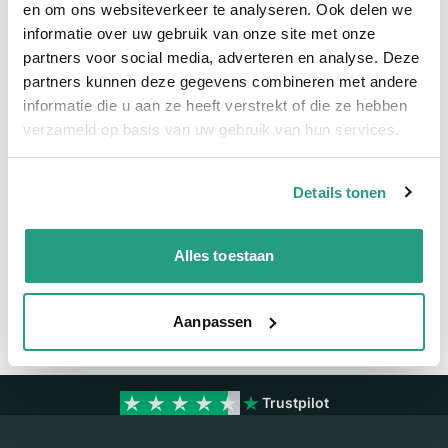
en om ons websiteverkeer te analyseren. Ook delen we
informatie over uw gebruik van onze site met onze
Meer informatie
partners voor social media, adverteren en analyse. Deze
partners kunnen deze gegevens combineren met andere
Maatvoering koppeling
3/4"
informatie die u aan ze heeft verstrekt of die ze hebben
Materiaal
Polypropyleen
verzameld op basis van uw gebruik van hun services.
Details tonen
Vragen? Neem dan nu contact op
We zijn beschikbaar van ma t/m vr van 08:00 tot 17:00 uur.
Alles toestaan
Neem contact met ons op
Aanpassen
Trustpilot