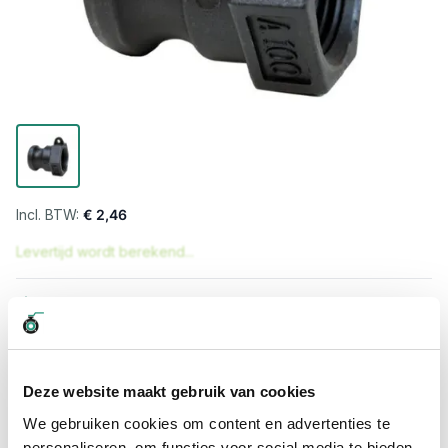
€ 2,46
Levertijd wordt berekend...
Professioneel advies
15.000 producten uit voorraad
Hoge klantbeoordelingen: 9/10
Snelle levering
Deze website maakt gebruik van cookies
We gebruiken cookies om content en advertenties te
Snel naar
personaliseren, om functies voor social media te bieden