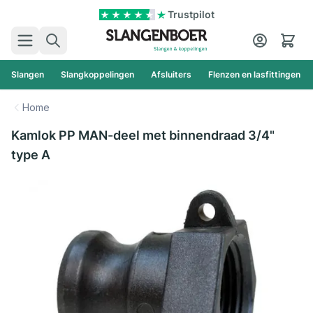
Ga naar de inhoud
Trustpilot
Zoek
Cart
Slangen
Slangkoppelingen
Afsluiters
Flenzen en lasfittingen
Home
Kamlok PP MAN-deel met binnendraad 3/4"
type A