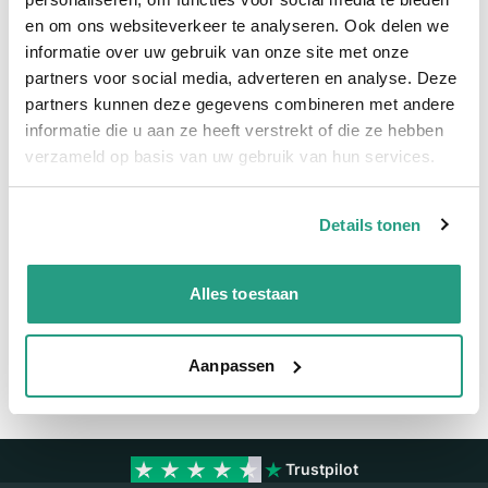
en om ons websiteverkeer te analyseren. Ook delen we
Meer informatie
informatie over uw gebruik van onze site met onze
partners voor social media, adverteren en analyse. Deze
Meer informatie
partners kunnen deze gegevens combineren met andere
Maatvoering koppeling
3/4"
informatie die u aan ze heeft verstrekt of die ze hebben
verzameld op basis van uw gebruik van hun services.
Materiaal
Polypropyleen
Details tonen
Vragen? Neem dan nu contact op
We zijn beschikbaar van ma t/m vr van 08:00 tot 17:00 uur.
Alles toestaan
Neem contact met ons op
Aanpassen
Trustpilot