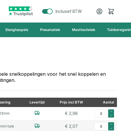
Cart
Inclusief BTW
Trustpilot
Slanghaspels
Pneumatiek
Mesttechniek
Tuinberegeni
ibele snelkoppelingen voor het snel koppelen en
tingen.
oering
Levertijd
Prijs incl BTW
Aantal
Aantal voor Kamlok P
€ 2,98
- 13mm
Aantal voor Kamlok P
€ 2,07
9mm tule