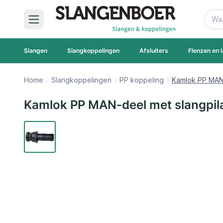
Ga naar de inhoud
Zoek
Slangen
Slangkoppelingen
Afsluiters
Flenzen en l
Home
Slangkoppelingen
PP koppeling
Kamlok PP MAN-
Kamlok PP MAN-deel met slangpila