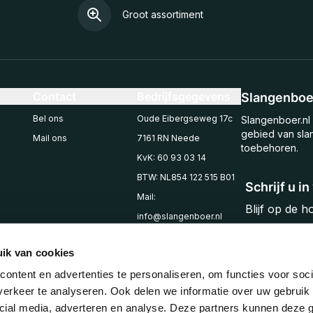
Groot assortiment
Contact
Bedrijfsgegevens
Slangenboer
Bel ons
Oude Eibergseweg 17c
Slangenboer.nl 
gebied van sla
Mail ons
7161 RN Neede
toebehoren.
KvK: 60 93 03 14
BTW: NL854 122 515 B01
Schrijf u i
Mail:
Blijf op de 
info@slangenboer.nl
Email
Tel: +31545294853
ik van cookies
ontent en advertenties te personaliseren, om functies voor soci
erkeer te analyseren. Ook delen we informatie over uw gebruik 
cial media, adverteren en analyse. Deze partners kunnen deze