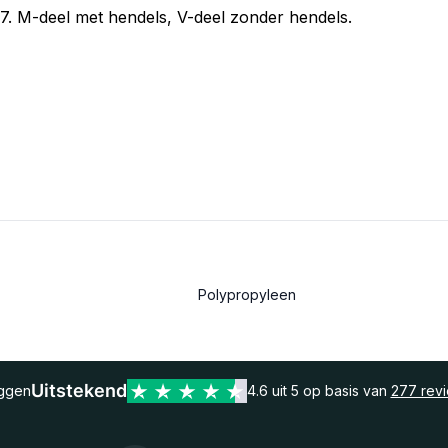
. M-deel met hendels, V-deel zonder hendels.
Polypropyleen
Uitstekend
eggen
4.6 uit 5 op basis van
277 rev