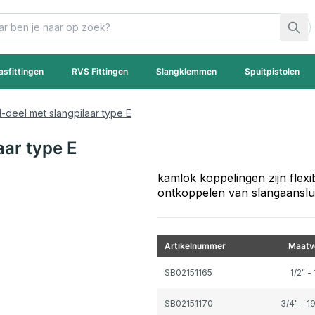
asfittingen
RVS Fittingen
Slangklemmen
Spuitpistolen
deel met slangpilaar type E
ar type E
kamlok koppelingen zijn flex
ontkoppelen van slangaanslui
Artikelnummer
Maatv
Gegroepeerde productitems
SB02151165
1/2" 
SB02151170
3/4" - 1