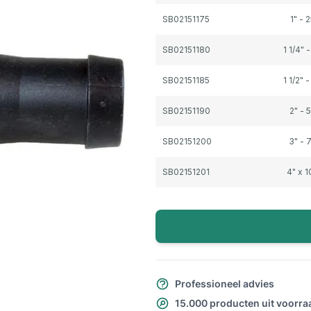
SB02151175
1" -
SB02151180
1 1/4"
SB02151185
1 1/2"
SB02151190
2" -
SB02151200
3" -
SB02151201
4" x 
Professioneel advies
15.000 producten uit voorra