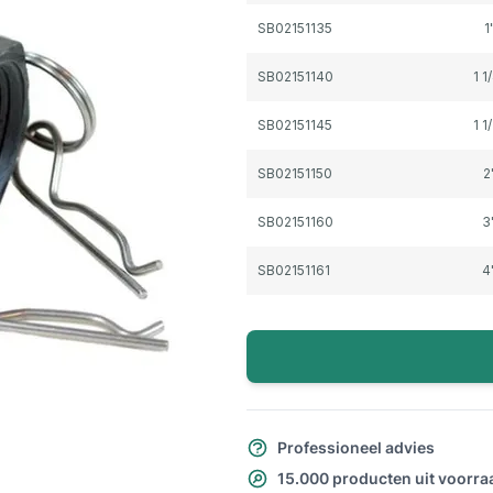
SB02151135
1
SB02151140
1 1
SB02151145
1 1
SB02151150
2
SB02151160
3
SB02151161
4
Professioneel advies
15.000 producten uit voorra