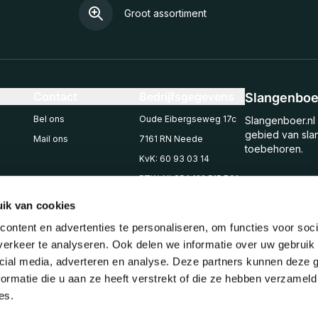
Groot assortiment
Contact
Bedrijfsgegevens
Slangenboer
Bel ons
Oude Eibergseweg 17c
Slangenboer.nl 
gebied van sla
Mail ons
7161 RN Neede
toebehoren.
KvK: 60 93 03 14
BTW: NL854 122 515 B01
Schrijf u i
Mail:
ik van cookies
Blijf op de 
info@slangenboer.nl
ontent en advertenties te personaliseren, om functies voor soci
Email
Tel: +31545294853
erkeer te analyseren. Ook delen we informatie over uw gebruik 
cial media, adverteren en analyse. Deze partners kunnen deze
ormatie die u aan ze heeft verstrekt of die ze hebben verzameld
es.