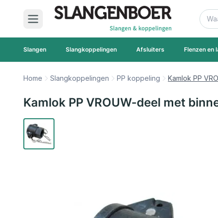
Ga naar de inhoud
Zoek
Slangen
Slangkoppelingen
Afsluiters
Flenzen en l
Home
Slangkoppelingen
PP koppeling
Kamlok PP VRO
Kamlok PP VROUW-deel met binne