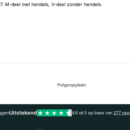
. M-deel met hendels, V-deel zonder hendels.
Polypropyleen
Uitstekend
eggen
4.6 uit 5 op basis van
277 rev