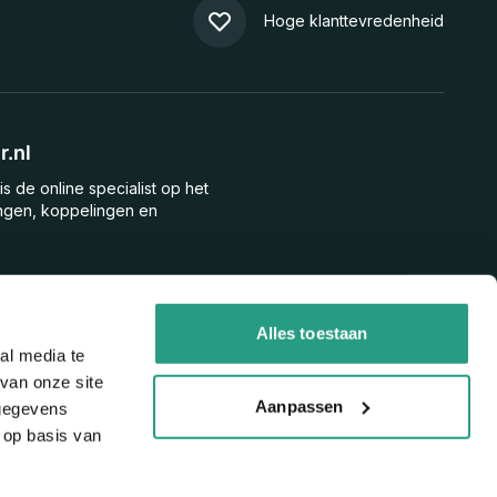
Hoge klanttevredenheid
.nl
is de online specialist op het
ngen, koppelingen en
n voor de nieuwsbrief
hoogte van aanbiedingen, nieuwe producten en meer!
Alles toestaan
al media te
van onze site
Inschrijven
Aanpassen
 gegevens
 op basis van