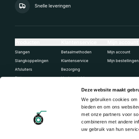
Snelle leveringen
Producten
Klantenservice
Mijn account
Slangen
Betaalmethoden
Mijn account
Slangkoppelingen
Klantenservice
Mijn bestellingen
Afsluiters
Bezorging
Fittingen
Veel gestelde vragen
Spuitpistolen
Deze website maakt gebru
Slanghaspels
We gebruiken cookies om c
Pneumatiek
bieden en om ons websitev
met onze partners voor so
combineren met andere inf
uw gebruik van hun servic