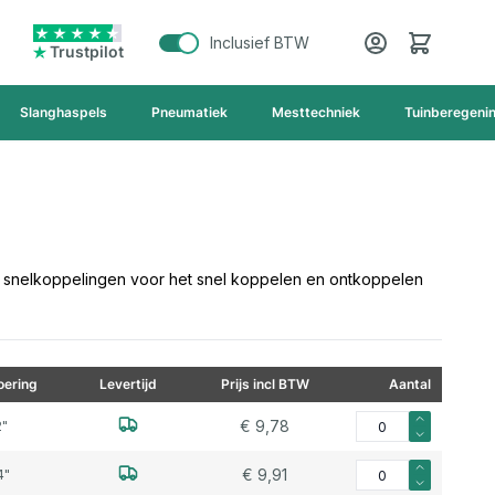
Cart
Inclusief BTW
Trustpilot
Slanghaspels
Pneumatiek
Mesttechniek
Tuinberegeni
e snelkoppelingen voor het snel koppelen en ontkoppelen
ering
Levertijd
Prijs incl BTW
Aantal
Aantal voor Kamlok 
€ 9,78
2"
Aantal voor Kamlok 
€ 9,91
4"