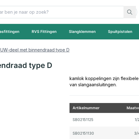
asfittingen
RVS Fittingen
Slangklemmen
Spuitpistolen
UW-deel met binnendraad type D
ndraad type D
kamlok koppelingen zijn flexibel
van slangaansluitingen.
Artikelnummer
Maatvo
Gegroepeerde productitems
SB02151125
1/
SB02151130
3/