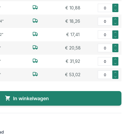
Aantal voor Kamlok 
€ 10,88
"
Aantal voor Kamlok P
€ 18,26
/4"
Aantal voor Kamlok P
€ 17,41
/2"
Aantal voor Kamlok 
€ 20,58
"
Aantal voor Kamlok 
€ 31,92
"
Aantal voor Kamlok 
€ 53,02
"
In winkelwagen
ad