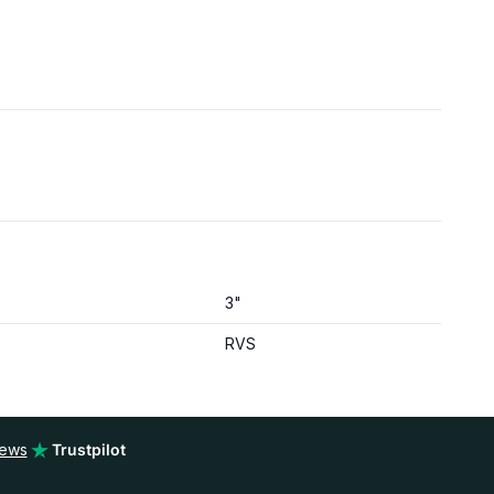
3"
RVS
iews
Trustpilot