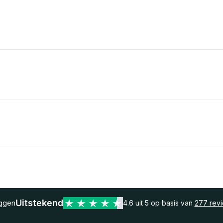
Uitstekend
eggen
4.6 uit 5 op basis van
277 rev