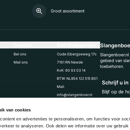
Groot assortiment
Contact
Bedrijfsgegevens
Slangenboer
Bel ons
Oude Eibergseweg 17c
Slangenboer.nl 
gebied van sla
Mail ons
7161 RN Neede
toebehoren.
KvK: 60 93 03 14
BTW: NL854 122 515 B01
Schrijf u i
Mail:
Blijf op de 
info@slangenboer.nl
Email
Tel: +31545294853
ik van cookies
ontent en advertenties te personaliseren, om functies voor soci
erkeer te analyseren. Ook delen we informatie over uw gebruik 