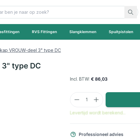
asfittingen
RVS Fittingen
Slangklemmen
Spuitpistolen
dkap VROUW-deel 3" type DC
3" type DC
€ 86,03
Aantal
Levertijd wordt berekend...
Professioneel advies