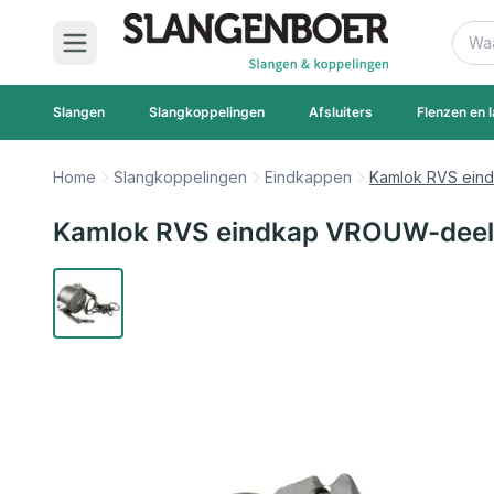
Ga naar de inhoud
Zoek
Slangen
Slangkoppelingen
Afsluiters
Flenzen en l
Home
Slangkoppelingen
Eindkappen
Kamlok RVS ein
Kamlok RVS eindkap VROUW-deel 