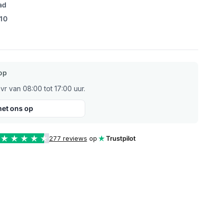
ad
/10
op
r van 08:00 tot 17:00 uur.
et ons op
277 reviews
op
Trustpilot