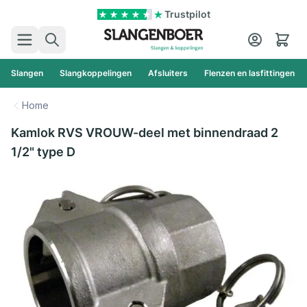
Ga naar de inhoud
Trustpilot
Zoek
Cart
Slangen
Slangkoppelingen
Afsluiters
Flenzen en lasfittingen
Home
Kamlok RVS VROUW-deel met binnendraad 2
1/2" type D