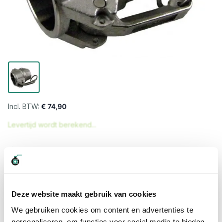
€ 74,90
Levertijd wordt berekend...
Professioneel advies
15.000 producten uit voorraad
Hoge klantbeoordelingen: 9/10
Snelle levering
Deze website maakt gebruik van cookies
We gebruiken cookies om content en advertenties te
Snel naar
personaliseren, om functies voor social media te bieden