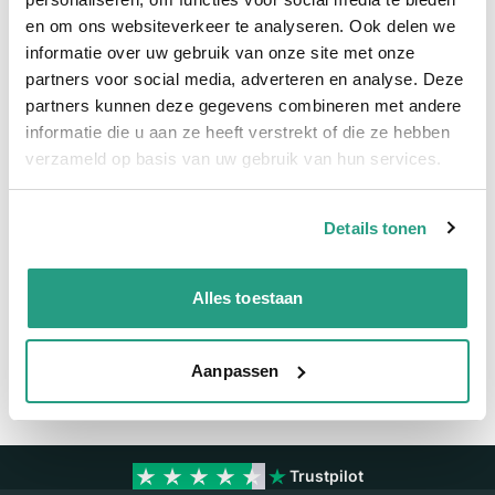
en om ons websiteverkeer te analyseren. Ook delen we
Meer informatie
informatie over uw gebruik van onze site met onze
partners voor social media, adverteren en analyse. Deze
Meer informatie
partners kunnen deze gegevens combineren met andere
Maatvoering koppeling
2 1/2"
informatie die u aan ze heeft verstrekt of die ze hebben
verzameld op basis van uw gebruik van hun services.
Materiaal
RVS
Details tonen
Vragen? Neem dan nu contact op
We zijn beschikbaar van ma t/m vr van 08:00 tot 17:00 uur.
Alles toestaan
Neem contact met ons op
Aanpassen
Trustpilot