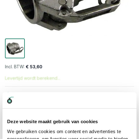
€ 53,60
Levertijd wordt berekend...
Professioneel advies
15.000 producten uit voorraad
Hoge klantbeoordelingen: 9/10
Snelle levering
Deze website maakt gebruik van cookies
We gebruiken cookies om content en advertenties te
Snel naar
personaliseren, om functies voor social media te bieden