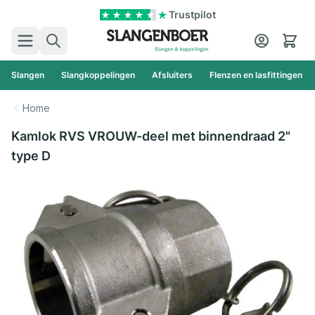
Ga naar de inhoud
Trustpilot
Zoek
Cart
Slangen
Slangkoppelingen
Afsluiters
Flenzen en lasfittingen
Home
Kamlok RVS VROUW-deel met binnendraad 2"
type D