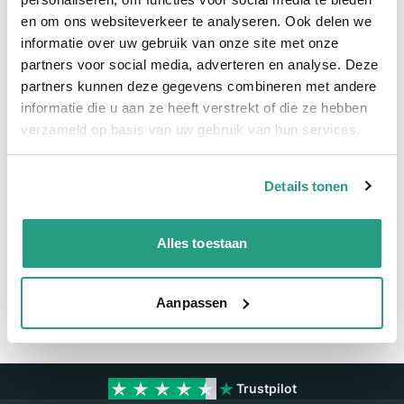
en om ons websiteverkeer te analyseren. Ook delen we
Meer informatie
informatie over uw gebruik van onze site met onze
partners voor social media, adverteren en analyse. Deze
Meer informatie
partners kunnen deze gegevens combineren met andere
Maatvoering koppeling
2"
informatie die u aan ze heeft verstrekt of die ze hebben
verzameld op basis van uw gebruik van hun services.
Materiaal
RVS
Details tonen
Vragen? Neem dan nu contact op
We zijn beschikbaar van ma t/m vr van 08:00 tot 17:00 uur.
Alles toestaan
Neem contact met ons op
Aanpassen
Trustpilot