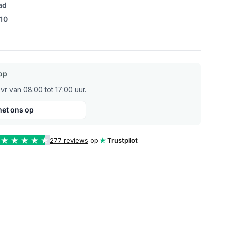
ad
/10
op
r van 08:00 tot 17:00 uur.
et ons op
277 reviews
op
Trustpilot