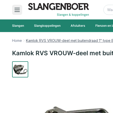
Ga naar de inhoud
Zoek
Slangen
Slangkoppelingen
Afsluiters
Flenzen en l
Home
Kamlok RVS VROUW-deel met buitendraad 1" type 
Kamlok RVS VROUW-deel met buit