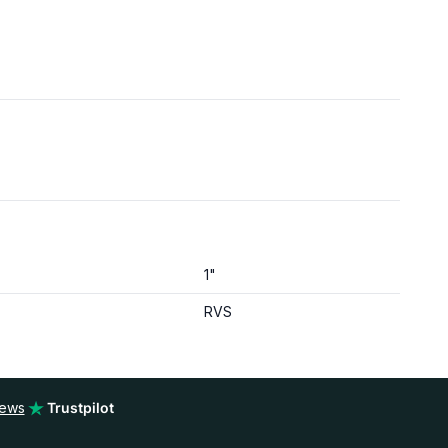
1"
RVS
iews
Trustpilot