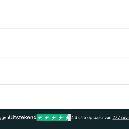
Uitstekend
eggen
4.6 uit 5 op basis van
277 rev