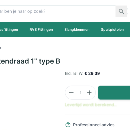
asfittingen
RVS Fittingen
Slangklemmen
Spuitpistolen
B
endraad 1" type B
€ 29,39
Aantal
Levertijd wordt berekend...
Professioneel advies