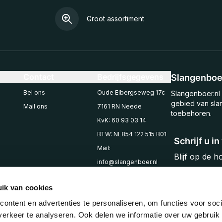
Groot assortiment
Contact
Bedrijfsgegevens
Slangenboer
Bel ons
Oude Eibergseweg 17c
Slangenboer.nl 
gebied van sla
Mail ons
7161 RN Neede
toebehoren.
KvK: 60 93 03 14
BTW: NL854 122 515 B01
Schrijf u i
Mail:
Blijf op de 
info@slangenboer.nl
Email
Tel: +31545294853
ik van cookies
ontent en advertenties te personaliseren, om functies voor soci
erkeer te analyseren. Ook delen we informatie over uw gebruik 