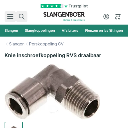
Ga naar de inhoud
Trustpilot
Zoek
Cart
Slangen
Slangkoppelingen
Afsluiters
Flenzen en lasfittingen
Slangen
Perskoppeling CV
Knie inschroefkoppeling RVS draaibaar