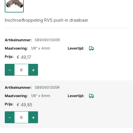
Inschroefkoppeling RVS push-in draaibaar.
Gegroepeerde productitems
SB90901300R
1/8" x 4mm
€ 49,17
Aantal voor Knie inschroefkoppeling RVS draaibaar push-in 1/8" x 4mm
-
+
SB90901305R
1/8" x 6mm
€ 49,85
Aantal voor Knie inschroefkoppeling RVS draaibaar push-in 1/8" x 6mm
-
+