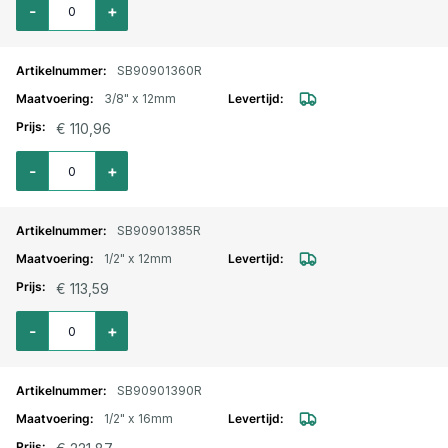
-
+
SB90901360R
3/8" x 12mm
€ 110,96
Aantal voor Knie inschroefkoppeling RVS draaibaar push-in 3/8" x 12mm
-
+
SB90901385R
1/2" x 12mm
€ 113,59
Aantal voor Knie inschroefkoppeling RVS draaibaar push-in 1/2" x 12mm
-
+
SB90901390R
1/2" x 16mm