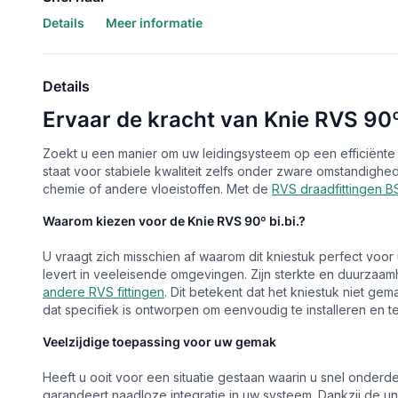
Details
Meer informatie
Details
Ervaar de kracht van Knie RVS 90º 
Zoekt u een manier om uw leidingsysteem op een efficiënt
staat voor stabiele kwaliteit zelfs onder zware omstandighede
chemie of andere vloeistoffen. Met de
RVS draadfittingen B
Waarom kiezen voor de Knie RVS 90º bi.bi.?
U vraagt zich misschien af waarom dit kniestuk perfect voor 
levert in veeleisende omgevingen. Zijn sterkte en duurzaa
andere RVS fittingen
. Dit betekent dat het kniestuk niet ge
dat specifiek is ontworpen om eenvoudig te installeren en t
Veelzijdige toepassing voor uw gemak
Heeft u ooit voor een situatie gestaan waarin u snel ond
garandeert naadloze integratie in uw systeem. Dankzij de un