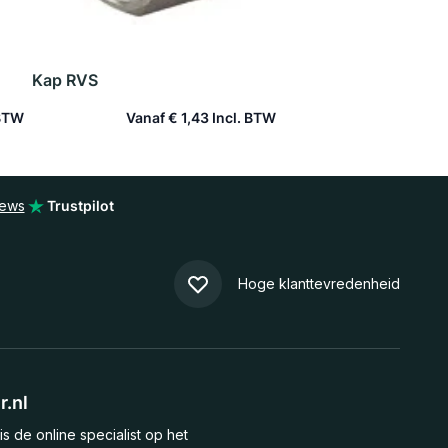
Kap RVS
Driedelige koppeling 
Vanaf
€ 1,43
Vanaf
€ 5,
In winkelwagen
In winkelw
iews
Trustpilot
Hoge klanttevredenheid
.nl
is de online specialist op het