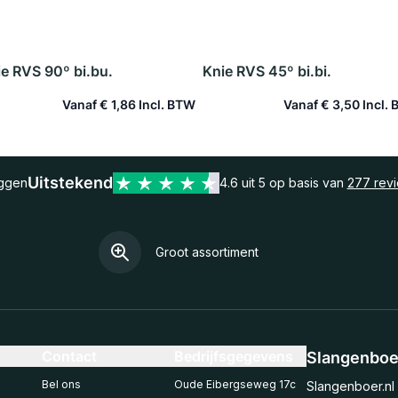
e RVS 90º bi.bu.
Knie RVS 45º bi.bi.
Vanaf
€ 1,86
Vanaf
€ 3,50
In winkelwagen
In winkelwagen
Uitstekend
eggen
4.6 uit 5 op basis van
277 rev
Groot assortiment
Contact
Bedrijfsgegevens
Slangenboer
Bel ons
Oude Eibergseweg 17c
Slangenboer.nl 