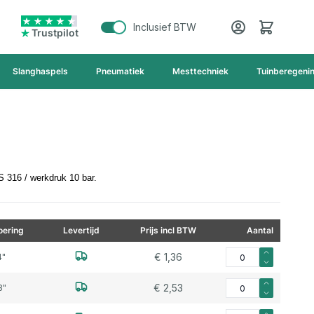
Cart
Inclusief BTW
Trustpilot
Slanghaspels
Pneumatiek
Mesttechniek
Tuinberegeni
S 316 / werkdruk 10 bar.
ering
Levertijd
Prijs incl BTW
Aantal
Aantal voor Knie RVS 
€ 1,36
4"
Aantal voor Knie RVS 
€ 2,53
8"
Aantal voor Knie RVS 