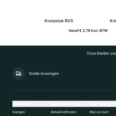
Kruisstuk RVS
Kni
Vanaf
€ 2,78
In winkelwagen
Onze klanten z
Snelle leveringen
Producten
Klantenservice
Mijn account
Slangen
Betaalmethoden
Mijn account