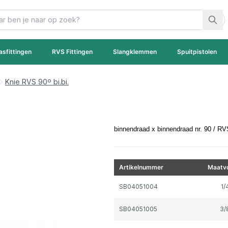
asfittingen
RVS Fittingen
Slangklemmen
Spuitpistolen
Knie RVS 90º bi.bi.
binnendraad x binnendraad nr. 90 / RV
Artikelnummer
Maatvo
Gegroepeerde productitems
SB04051004
1/
SB04051005
3/