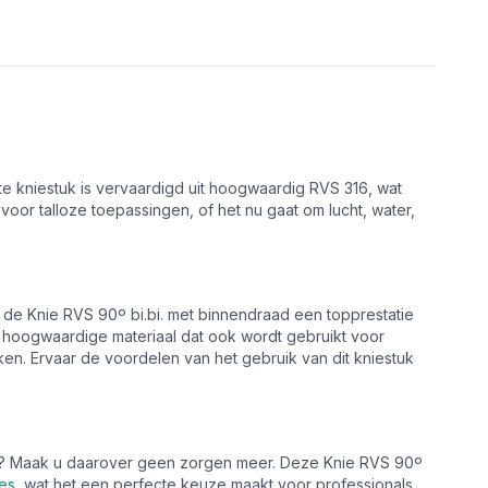
te kniestuk is vervaardigd uit hoogwaardig RVS 316, wat
 voor talloze toepassingen, of het nu gaat om lucht, water,
at de Knie RVS 90º bi.bi. met binnendraad een topprestatie
 hoogwaardige materiaal dat ook wordt gebruikt voor
ken. Ervaar de voordelen van het gebruik van dit kniestuk
den? Maak u daarover geen zorgen meer. Deze Knie RVS 90º
es
, wat het een perfecte keuze maakt voor professionals