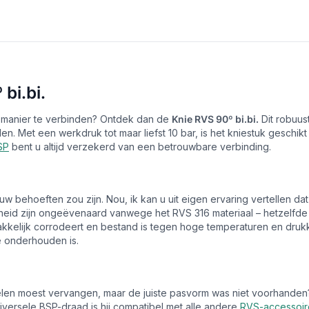
bi.bi.
e manier te verbinden? Ontdek dan de
Knie RVS 90º bi.bi.
Dit robuus
n. Met een werkdruk tot maar liefst 10 bar, is het kniestuk geschikt
SP
bent u altijd verzekerd van een betrouwbare verbinding.
uw behoeften zou zijn. Nou, ik kan u uit eigen ervaring vertellen d
mheid zijn ongeëvenaard vanwege het RVS 316 materiaal – hetzelfde
makkelijk corrodeert en bestand is tegen hoge temperaturen en druk
e onderhouden is.
erdelen moest vervangen, maar de juiste pasvorm was niet voorhan
iversele BSP-draad is hij compatibel met alle andere
RVS-accessoir