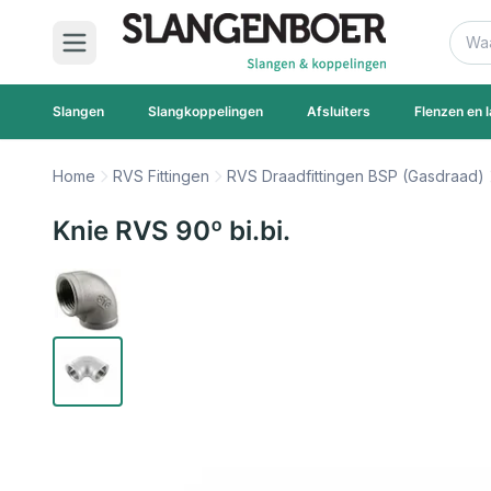
Ga naar de inhoud
Zoek
Slangen
Slangkoppelingen
Afsluiters
Flenzen en l
Home
RVS Fittingen
RVS Draadfittingen BSP (Gasdraad)
Knie RVS 90º bi.bi.