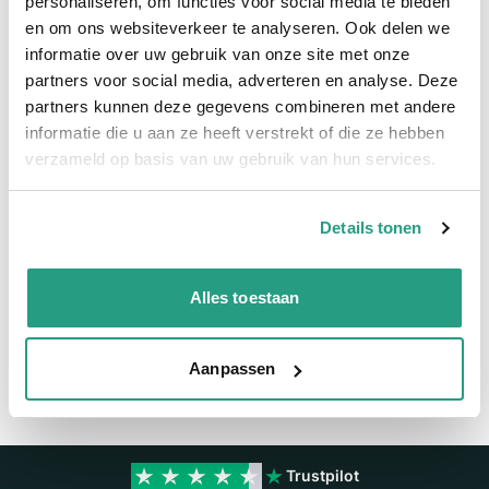
Snel naar
personaliseren, om functies voor social media te bieden
en om ons websiteverkeer te analyseren. Ook delen we
Meer informatie
informatie over uw gebruik van onze site met onze
partners voor social media, adverteren en analyse. Deze
Meer informatie
partners kunnen deze gegevens combineren met andere
informatie die u aan ze heeft verstrekt of die ze hebben
Maatvoering koppeling
2 1/2"
verzameld op basis van uw gebruik van hun services.
Materiaal
RVS
Details tonen
Vragen? Neem dan nu contact op
We zijn beschikbaar van ma t/m vr van 08:00 tot 17:00 uur.
Alles toestaan
Neem contact met ons op
Aanpassen
Trustpilot