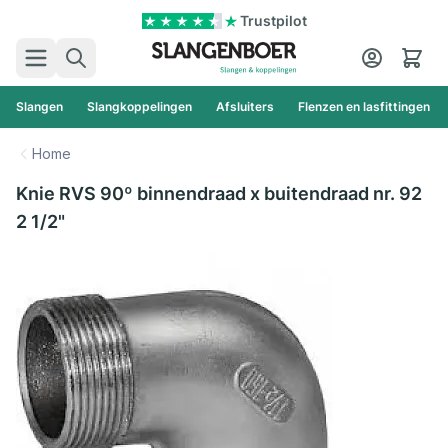
Ga naar de inhoud
Trustpilot
Zoek
Cart
Slangen
Slangkoppelingen
Afsluiters
Flenzen en lasfittingen
Home
Knie RVS 90º binnendraad x buitendraad nr. 92
2 1/2"