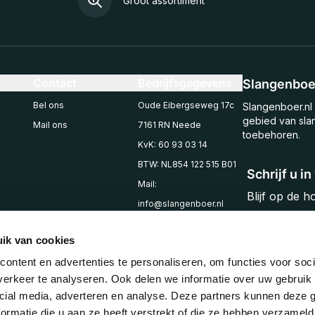
Groot assortiment
Contact
Bedrijfsgegevens
Slangenboer
Bel ons
Oude Eibergseweg 17c
Slangenboer.nl 
gebied van sla
Mail ons
7161 RN Neede
toebehoren.
KvK: 60 93 03 14
BTW: NL854 122 515 B01
Schrijf u i
Mail:
Blijf op de 
info@slangenboer.nl
Email
Tel: +31545294853
ik van cookies
ontent en advertenties te personaliseren, om functies voor soci
erkeer te analyseren. Ook delen we informatie over uw gebruik 
cial media, adverteren en analyse. Deze partners kunnen deze
ormatie die u aan ze heeft verstrekt of die ze hebben verzameld