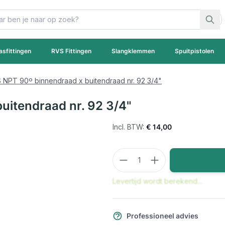
asfittingen
RVS Fittingen
Slangklemmen
Spuitpistolen
 NPT 90º binnendraad x buitendraad nr. 92 3/4"
uitendraad nr. 92 3/4"
€ 14,00
Aantal
Levertijd wordt berekend...
Professioneel advies