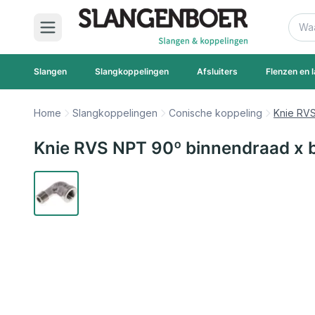
Ga naar de inhoud
Zoek
Slangen
Slangkoppelingen
Afsluiters
Flenzen en l
Home
Slangkoppelingen
Conische koppeling
Knie RVS
Knie RVS NPT 90º binnendraad x b