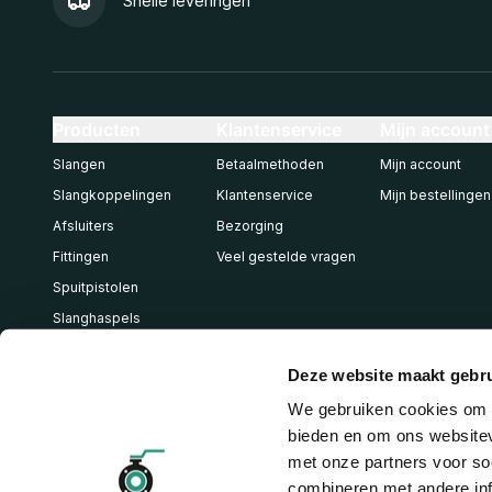
Snelle leveringen
Producten
Klantenservice
Mijn account
Slangen
Betaalmethoden
Mijn account
Slangkoppelingen
Klantenservice
Mijn bestellingen
Afsluiters
Bezorging
Fittingen
Veel gestelde vragen
Spuitpistolen
Slanghaspels
Pneumatiek
Deze website maakt gebru
We gebruiken cookies om c
bieden en om ons websitev
met onze partners voor so
combineren met andere inf