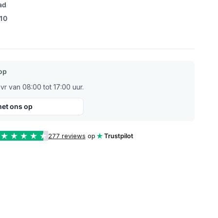
ad
/10
op
r van 08:00 tot 17:00 uur.
et ons op
277 reviews
op
Trustpilot