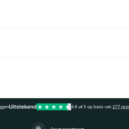
Uitstekend
eggen
4.6 uit 5 op basis van
277 rev