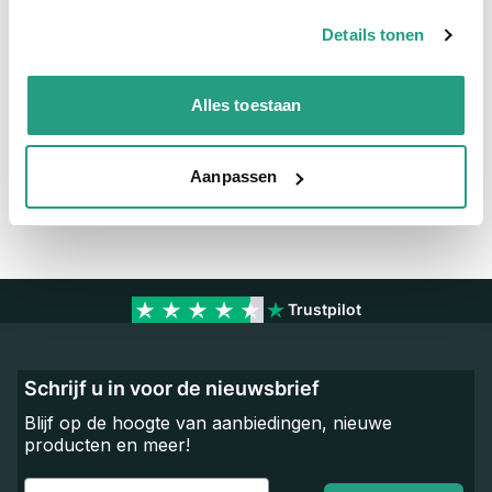
Materiaal
Messing vernikkeld
Details tonen
Vragen? Neem dan nu contact op
Alles toestaan
We zijn beschikbaar van ma t/m vr van 08:00 tot 17:00 uur.
Neem contact met ons op
Aanpassen
Trustpilot
Schrijf u in voor de nieuwsbrief
Blijf op de hoogte van aanbiedingen, nieuwe
producten en meer!
Email