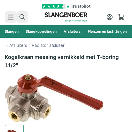
Ga naar de inhoud
Trustpilot
Zoek
Cart
Slangen
Slangkoppelingen
Afsluiters
Flenzen en lasfittingen
Afsluiters
Radiator afsluiter
Kogelkraan messing vernikkeld met T-boring
1.1/2"