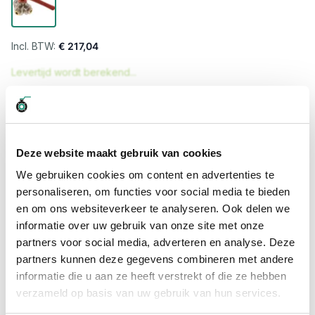
€ 217,04
Levertijd wordt berekend...
Professioneel advies
15.000 producten uit voorraad
Hoge klantbeoordelingen: 9/10
Deze website maakt gebruik van cookies
Snelle levering
We gebruiken cookies om content en advertenties te
personaliseren, om functies voor social media te bieden
Snel naar
en om ons websiteverkeer te analyseren. Ook delen we
informatie over uw gebruik van onze site met onze
Meer informatie
partners voor social media, adverteren en analyse. Deze
partners kunnen deze gegevens combineren met andere
Meer informatie
informatie die u aan ze heeft verstrekt of die ze hebben
verzameld op basis van uw gebruik van hun services.
Maatvoering koppeling
1 1/2"