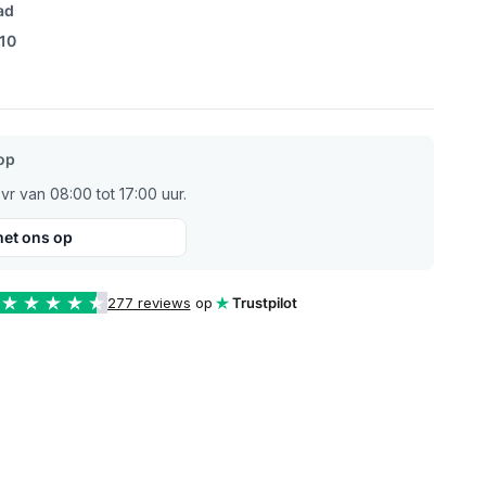
ad
/10
op
r van 08:00 tot 17:00 uur.
et ons op
277 reviews
op
Trustpilot