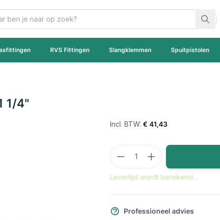
asfittingen
RVS Fittingen
Slangklemmen
Spuitpistolen
1 1/4"
€ 41,43
Aantal
Levertijd wordt berekend...
Professioneel advies