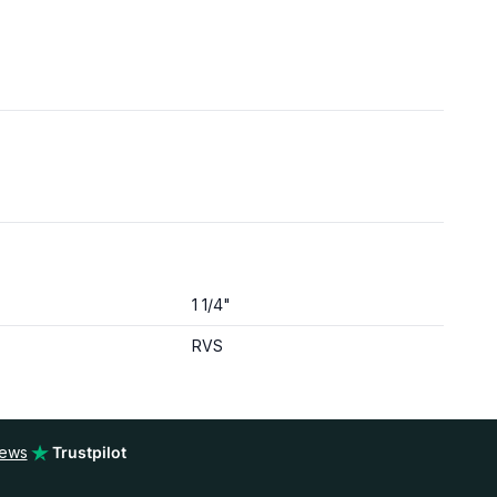
1 1/4"
RVS
iews
Trustpilot