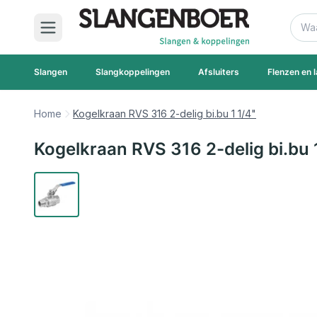
Ga naar de inhoud
Zoek
Slangen
Slangkoppelingen
Afsluiters
Flenzen en l
Home
Kogelkraan RVS 316 2-delig bi.bu 1 1/4"
Kogelkraan RVS 316 2-delig bi.bu 