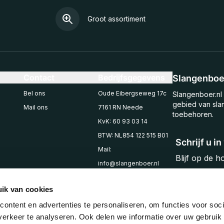
Groot assortiment
Contact
Bedrijfsgegevens
Slangenboer
Bel ons
Oude Eibergseweg 17c
Slangenboer.nl 
gebied van sla
Mail ons
7161 RN Neede
toebehoren.
KvK: 60 93 03 14
BTW: NL854 122 515 B01
Schrijf u i
Mail:
Blijf op de 
info@slangenboer.nl
Email
Tel: +31545294853
ik van cookies
ontent en advertenties te personaliseren, om functies voor soci
erkeer te analyseren. Ook delen we informatie over uw gebruik 