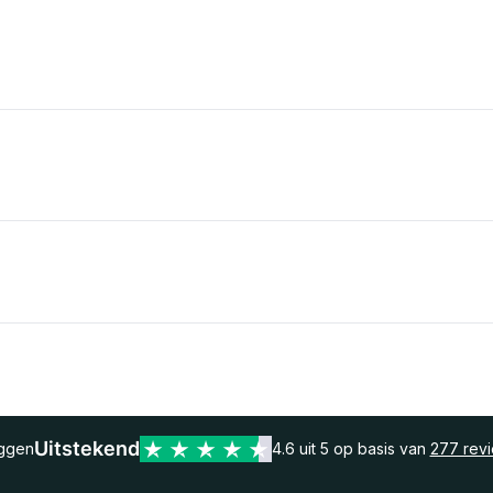
Uitstekend
eggen
4.6 uit 5 op basis van
277 rev