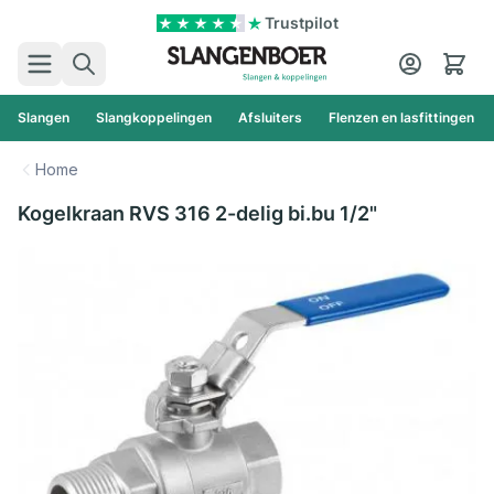
Ga naar de inhoud
Trustpilot
Zoek
Cart
Slangen
Slangkoppelingen
Afsluiters
Flenzen en lasfittingen
Home
Kogelkraan RVS 316 2-delig bi.bu 1/2"