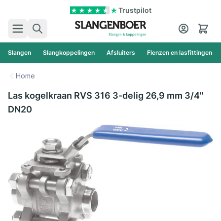
Ga naar de inhoud
Trustpilot
Zoek
Cart
Slangen
Slangkoppelingen
Afsluiters
Flenzen en lasfittingen
Home
Las kogelkraan RVS 316 3-delig 26,9 mm 3/4"
DN20