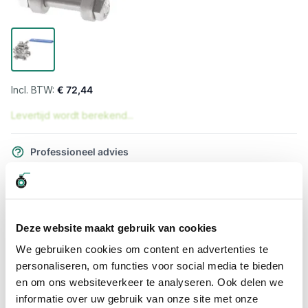
€ 72,44
Levertijd wordt berekend...
Professioneel advies
15.000 producten uit voorraad
Hoge klantbeoordelingen: 9/10
Snelle levering
Deze website maakt gebruik van cookies
Snel naar
We gebruiken cookies om content en advertenties te
personaliseren, om functies voor social media te bieden
Meer informatie
en om ons websiteverkeer te analyseren. Ook delen we
informatie over uw gebruik van onze site met onze
Meer informatie