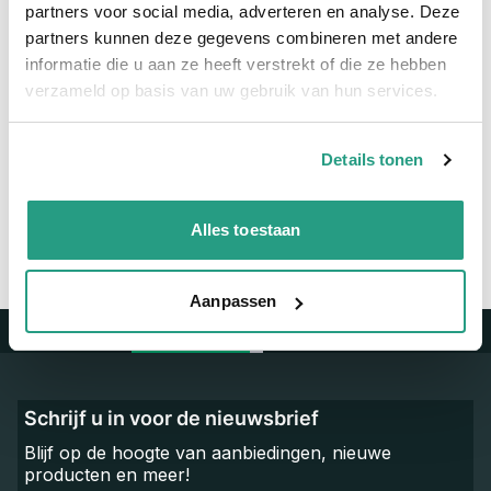
partners voor social media, adverteren en analyse. Deze
partners kunnen deze gegevens combineren met andere
Maatvoering koppeling
26,9 mm
informatie die u aan ze heeft verstrekt of die ze hebben
verzameld op basis van uw gebruik van hun services.
Vragen? Neem dan nu contact op
We zijn beschikbaar van ma t/m vr van 08:00 tot 17:00 uur.
Details tonen
Neem contact met ons op
Alles toestaan
Aanpassen
Trustpilot
Schrijf u in voor de nieuwsbrief
Blijf op de hoogte van aanbiedingen, nieuwe
producten en meer!