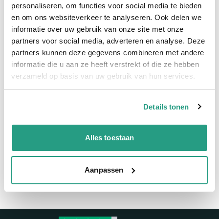
personaliseren, om functies voor social media te bieden
Snel naar
en om ons websiteverkeer te analyseren. Ook delen we
Meer informatie
informatie over uw gebruik van onze site met onze
partners voor social media, adverteren en analyse. Deze
Meer informatie
partners kunnen deze gegevens combineren met andere
informatie die u aan ze heeft verstrekt of die ze hebben
Maatvoering koppeling
1" x 40mm
verzameld op basis van uw gebruik van hun services.
Materiaal
RVS
Details tonen
Vragen? Neem dan nu contact op
Alles toestaan
We zijn beschikbaar van ma t/m vr van 08:00 tot 17:00 uur.
Neem contact met ons op
Aanpassen