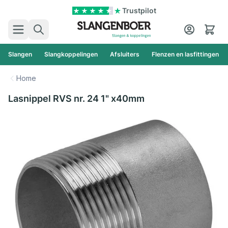
Ga naar de inhoud
Trustpilot
Zoek
Cart
Slangen
Slangkoppelingen
Afsluiters
Flenzen en lasfittingen
Home
Lasnippel RVS nr. 24 1" x40mm