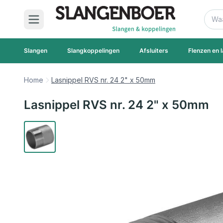
Ga naar de inhoud
Zoek
Slangen
Slangkoppelingen
Afsluiters
Flenzen en l
Home
Lasnippel RVS nr. 24 2" x 50mm
Lasnippel RVS nr. 24 2" x 50mm