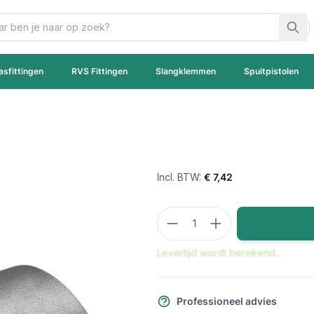
asfittingen
RVS Fittingen
Slangklemmen
Spuitpistolen
€ 7,42
Aantal
Levertijd wordt berekend...
Professioneel advies