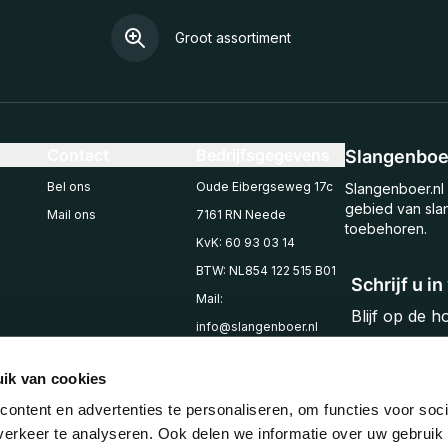
Groot assortiment
Contact
Bedrijfsgegevens
Slangenboer
Bel ons
Oude Eibergseweg 17c
Slangenboer.nl 
gebied van sla
Mail ons
7161 RN Neede
toebehoren.
KvK: 60 93 03 14
BTW: NL854 122 515 B01
Schrijf u i
Mail:
Blijf op de 
info@slangenboer.nl
Email
Tel: +31545294853
ik van cookies
ontent en advertenties te personaliseren, om functies voor soci
erkeer te analyseren. Ook delen we informatie over uw gebruik 