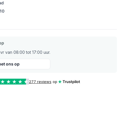
ad
/10
op
r van 08:00 tot 17:00 uur.
et ons op
277 reviews
op
Trustpilot