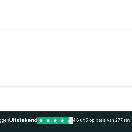
Uitstekend
eggen
4.6 uit 5 op basis van
277 rev