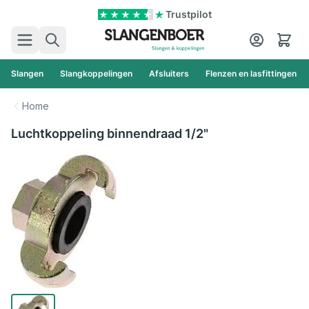
Ga naar de inhoud
Trustpilot
Zoek
Cart
Slangen
Slangkoppelingen
Afsluiters
Flenzen en lasfittingen
Home
Luchtkoppeling binnendraad 1/2"