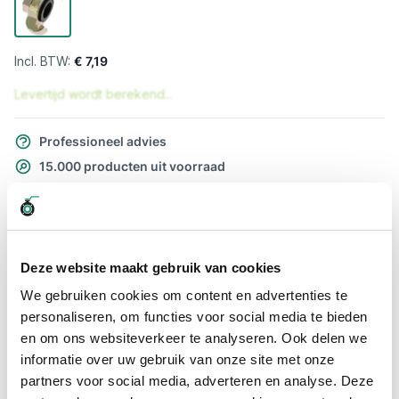
€ 7,19
Levertijd wordt berekend...
Professioneel advies
15.000 producten uit voorraad
Hoge klantbeoordelingen: 9/10
Snelle levering
Snel naar
Deze website maakt gebruik van cookies
Meer informatie
We gebruiken cookies om content en advertenties te
personaliseren, om functies voor social media te bieden
en om ons websiteverkeer te analyseren. Ook delen we
Meer informatie
informatie over uw gebruik van onze site met onze
Maatvoering koppeling
1/2"
partners voor social media, adverteren en analyse. Deze