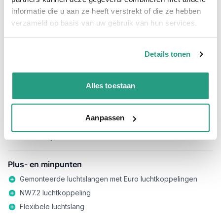
€ 86,19
informatie die u aan ze heeft verstrekt of die ze hebben
Aantal voor Luchtslang PVC 9x15mm L=25 meter met Euro koppeling en s
-
+
verzameld op basis van uw gebruik van hun services.
Professioneel advies
Details tonen
15.000 producten uit voorraad
Hoge klantbeoordelingen: 9/10
Alles toestaan
Snelle levering
Aanpassen
Snel naar
Plus- en minpunten
Plus- en minpunten
Gemonteerde luchtslangen met Euro luchtkoppelingen
NW7.2 luchtkoppeling
Flexibele luchtslang