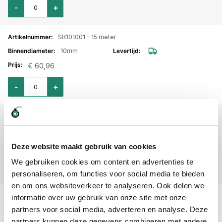
Aantal voor Luchtslang PVC 9x15mm L=10 meter met Euro koppeling en s
-
+
SB101001 - 15 meter
10mm
€ 60,96
Aantal voor Luchtslang PVC 9x15mm L=15 meter met Euro koppeling en st
-
+
SB101001 - 20 meter
10mm
€ 75,53
Deze website maakt gebruik van cookies
Aantal voor Luchtslang PVC 9x15mm L=20 meter met Euro koppeling en s
We gebruiken cookies om content en advertenties te
-
+
personaliseren, om functies voor social media te bieden
en om ons websiteverkeer te analyseren. Ook delen we
SB101001 - 25 meter
informatie over uw gebruik van onze site met onze
partners voor social media, adverteren en analyse. Deze
10mm
partners kunnen deze gegevens combineren met andere