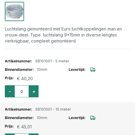
Luchtslang gemonteerd met Euro luchtkoppelingen man en
vrouw-deel. Type luchtslang 9x15mm in diverse lengtes
verkrijgbaar, compleet gemonteerd.
Gegroepeerde productitems
SB101001 - 5 meter
10mm
€ 40,20
Aantal voor Luchtslang PVC 9x15mm L=5 meter met Euro koppeling en st
-
+
SB101001 - 10 meter
10mm
€ 45,01