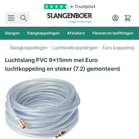
Ga naar de inhoud
Trustpilot
Zoek
Cart
Slangen
Slangkoppelingen
Afsluiters
Flenzen en lasfittingen
Slangkoppelingen
Luchtsnelkoppelingen
Euro koppeling
Luchtslang PVC 9x15mm met Euro
luchtkoppeling en steker (7.2) gemonteerd