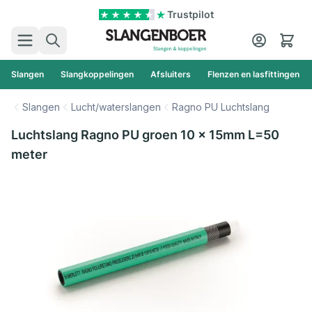
Ga naar de inhoud
Trustpilot
Zoek
Cart
Slangen
Slangkoppelingen
Afsluiters
Flenzen en lasfittingen
Slangen
Lucht/waterslangen
Ragno PU Luchtslang
Luchtslang Ragno PU groen 10 x 15mm L=50
meter