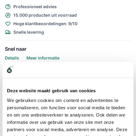
Professioneel advies
15.000 producten uit voorraad
Hoge klantbeoordelingen: 9/10
Snelle levering
Snel naar
Details
Meer informatie
Details
Zoekt u een extreem flexibele luchtslang die ook geschikt is
voor water? Dan is de Luchtslang Ragno PU groen 10 x 15mm
Deze website maakt gebruik van cookies
L=50 meter wat u zoekt. De luchtslang Ragno Pu is extreem
We gebruiken cookies om content en advertenties te
soepel en slijtvast. Deze slang van producent Merlett is veel
personaliseren, om functies voor social media te bieden
lichter dan vergelijkbare PVC en rubber luchtslangen die ook
geschikt zijn voor water. Dat maakt het gebruik van deze slang
en om ons websiteverkeer te analyseren. Ook delen we
aanzienlijk comfortabeler.
informatie over uw gebruik van onze site met onze
partners voor social media, adverteren en analyse. Deze
Deze slang is geproduceerd van slijtvast polyurethaan,