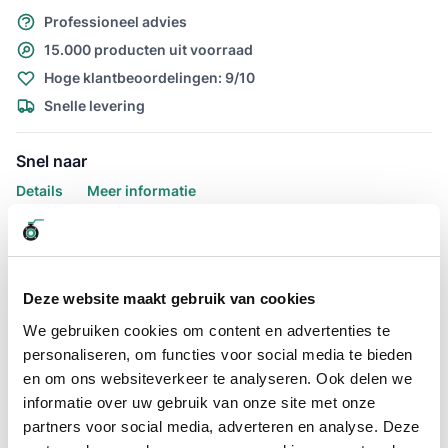
Professioneel advies
15.000 producten uit voorraad
Hoge klantbeoordelingen: 9/10
Snelle levering
Snel naar
Details
Meer informatie
Details
Zoekt u een extreem flexibele luchtslang die ook geschikt is
voor water? Dan is de Luchtslang Ragno PU groen 13 x 19mm
Deze website maakt gebruik van cookies
L=30 meter wat u zoekt. De luchtslang Ragno Pu is extreem
We gebruiken cookies om content en advertenties te
soepel en slijtvast. Deze slang van producent Merlett is veel
personaliseren, om functies voor social media te bieden
lichter dan vergelijkbare PVC en rubber luchtslangen die ook
geschikt zijn voor water. Dat maakt het gebruik van deze slang
en om ons websiteverkeer te analyseren. Ook delen we
aanzienlijk comfortabeler.
informatie over uw gebruik van onze site met onze
partners voor social media, adverteren en analyse. Deze
Deze slang is geproduceerd van slijtvast polyurethaan,