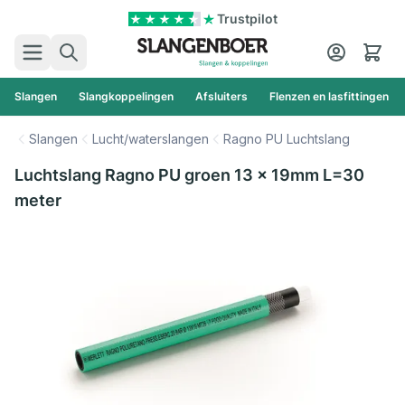
Ga naar de inhoud
Trustpilot
Zoek
Cart
Slangen
Slangkoppelingen
Afsluiters
Flenzen en lasfittingen
Slangen
Lucht/waterslangen
Ragno PU Luchtslang
Luchtslang Ragno PU groen 13 x 19mm L=30
meter