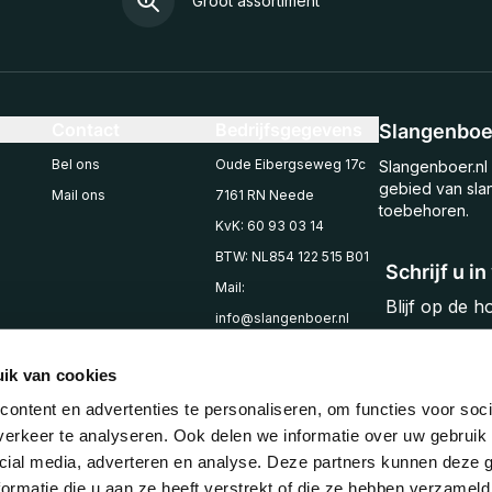
Groot assortiment
Contact
Bedrijfsgegevens
Slangenboer
Bel ons
Oude Eibergseweg 17c
Slangenboer.nl 
gebied van sla
Mail ons
7161 RN Neede
toebehoren.
KvK: 60 93 03 14
BTW: NL854 122 515 B01
Schrijf u i
Mail:
Blijf op de 
info@slangenboer.nl
Email
Tel: +31545294853
ik van cookies
ontent en advertenties te personaliseren, om functies voor soci
erkeer te analyseren. Ook delen we informatie over uw gebruik 
cial media, adverteren en analyse. Deze partners kunnen deze
ormatie die u aan ze heeft verstrekt of die ze hebben verzameld