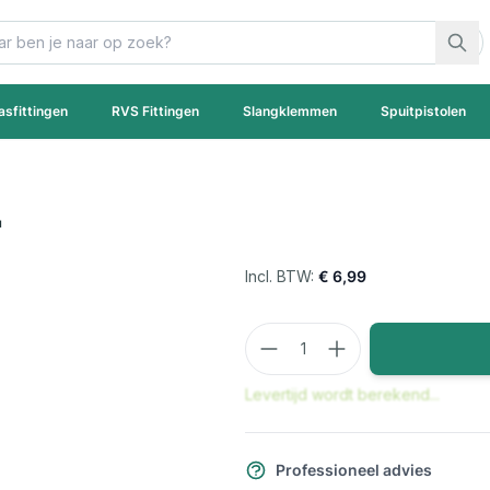
asfittingen
RVS Fittingen
Slangklemmen
Spuitpistolen
"
€ 6,99
Aantal
Levertijd wordt berekend...
Professioneel advies