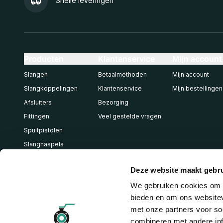
Snelle leveringen
Producten
Klantenservice
Mijn account
Slangen
Betaalmethoden
Mijn account
Slangkoppelingen
Klantenservice
Mijn bestellingen
Afsluiters
Bezorging
Fittingen
Veel gestelde vragen
Spuitpistolen
Slanghaspels
Pneumatiek
Deze website maakt gebru
We gebruiken cookies om c
bieden en om ons websitev
met onze partners voor so
combineren met andere inf