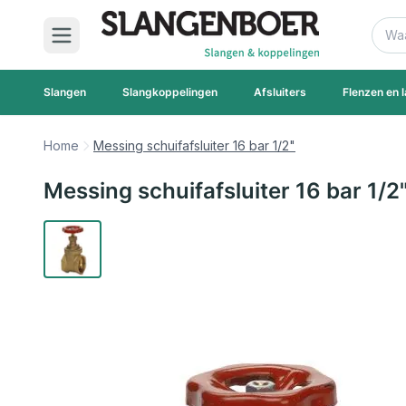
Ga naar de inhoud
Zoek
Slangen
Slangkoppelingen
Afsluiters
Flenzen en l
Home
Messing schuifafsluiter 16 bar 1/2"
Messing schuifafsluiter 16 bar 1/2