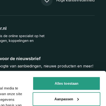
Hoge klanttevredenheid
.nl
is de online specialist op het
ngen, koppelingen en
n voor de nieuwsbrief
hoogte van aanbiedingen, nieuwe producten en meer!
Inschrijven
Alles toestaan
al media te
van onze site
Aanpassen
 gegevens
 op basis van