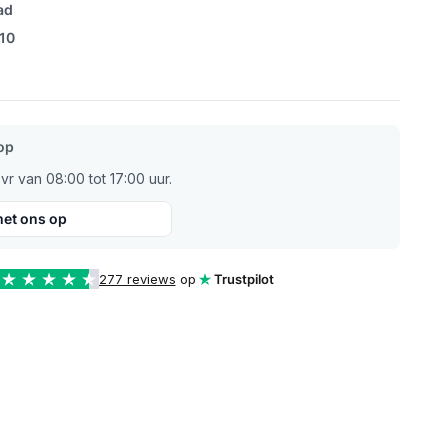
ad
/10
op
r van 08:00 tot 17:00 uur.
et ons op
277 reviews
op
Trustpilot