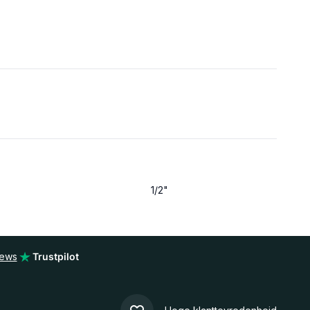
1/2"
iews
Trustpilot