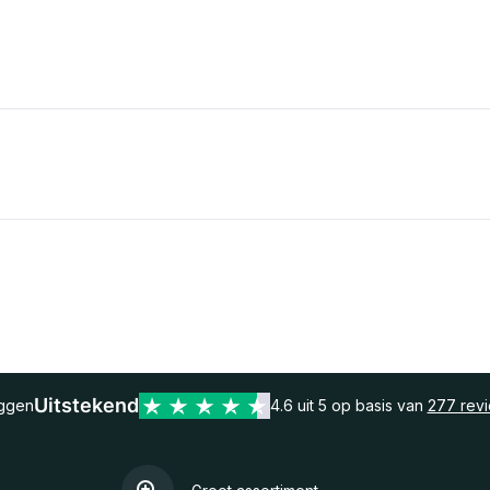
Uitstekend
eggen
4.6 uit 5 op basis van
277 rev