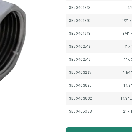
SB50401313
1/
SB50401310
1/2" x
SB50401913
3/4" x
SB50402513
1" x 
SB50402519
1" x 
SB50403225
1 1/4"
SB50403825
1 1/2"
SB50403832
1 1/2" x
SB50405038
2" x 1