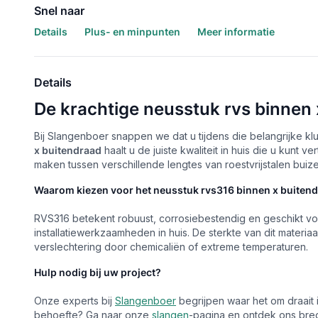
Snel naar
Details
Plus- en minpunten
Meer informatie
Details
De krachtige neusstuk rvs binnen 
Bij Slangenboer snappen we dat u tijdens die belangrijke kl
x buitendraad
haalt u de juiste kwaliteit in huis die u kun
maken tussen verschillende lengtes van roestvrijstalen buize
Waarom kiezen voor het neusstuk rvs316 binnen x buiten
RVS316 betekent robuust, corrosiebestendig en geschikt voor
installatiewerkzaamheden in huis. De sterkte van dit materiaa
verslechtering door chemicaliën of extreme temperaturen.
Hulp nodig bij uw project?
Onze experts bij
Slangenboer
begrijpen waar het om draait i
behoefte? Ga naar onze
slangen
-pagina en ontdek ons bre