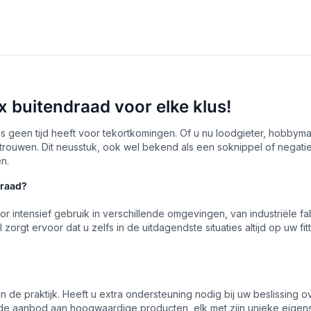
x buitendraad voor elke klus!
us geen tijd heeft voor tekortkomingen. Of u nu loodgieter, hobbyma
t vertrouwen. Dit neusstuk, ook wel bekend als een soknippel of nega
n.
draad?
 intensief gebruik in verschillende omgevingen, van industriële fab
l zorgt ervoor dat u zelfs in de uitdagendste situaties altijd op uw
n de praktijk. Heeft u extra ondersteuning nodig bij uw beslissing 
de aanbod aan hoogwaardige producten, elk met zijn unieke eige