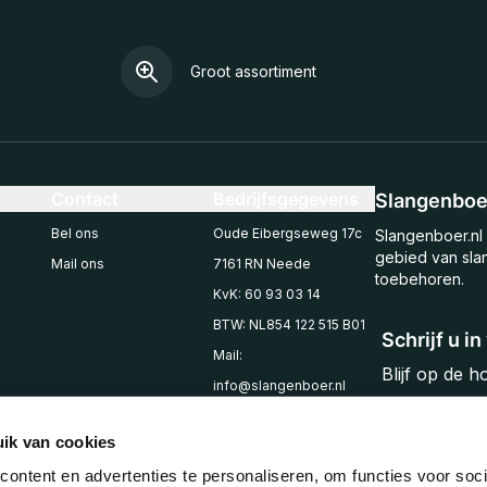
Groot assortiment
Contact
Bedrijfsgegevens
Slangenboer
Bel ons
Oude Eibergseweg 17c
Slangenboer.nl 
gebied van sla
Mail ons
7161 RN Neede
toebehoren.
KvK: 60 93 03 14
BTW: NL854 122 515 B01
Schrijf u i
Mail:
Blijf op de 
info@slangenboer.nl
Email
Tel: +31545294853
ik van cookies
ontent en advertenties te personaliseren, om functies voor soci