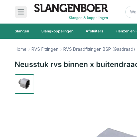
Ga naar de inhoud
Zoek
Slangen
Slangkoppelingen
Afsluiters
Flenzen en l
Home
RVS Fittingen
RVS Draadfittingen BSP (Gasdraad)
Neusstuk rvs binnen x buitendraa