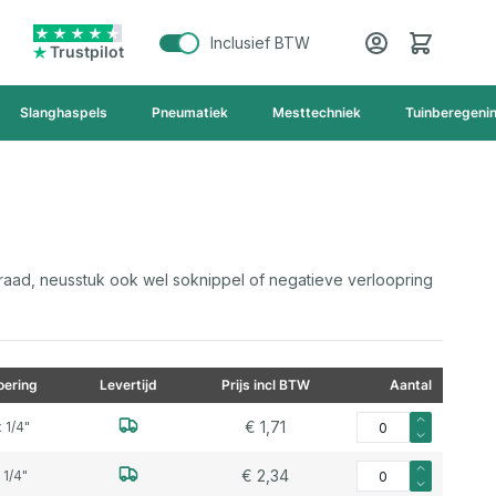
Cart
Inclusief BTW
Trustpilot
Slanghaspels
Pneumatiek
Mesttechniek
Tuinberegeni
raad, neusstuk ook wel soknippel of negatieve verloopring
ering
Levertijd
Prijs incl BTW
Aantal
Aantal voor Neusstuk R
€ 1,71
 1/4"
Aantal voor Neusstuk R
€ 2,34
 1/4"