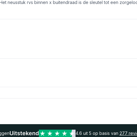
et neusstuk rvs binnen x buitendraad is de sleutel tot een zorgeloo
Uitstekend
eggen
4.6 uit 5 op basis van
277 rev