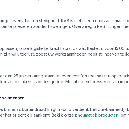
 lange levensduur en stevigheid. RVS is niet alleen duurzaam maar o
en om te presteren zonder haperingen. Overweeg u RVS fittingen m
lossen, onze logistieke kracht staat paraat. Bestelt u vóór 15:00 u
 zijn wij uitgerust, zodat uw werkzaamheden nooit stil hoeven te li
r dan 25 jaar ervaring staan wij even comfortabel naast u op locati
ste keuze te maken – zonder gedoe. Mocht u geïnteresseerd zijn in 
or vakmensen
vs binnen x buitendraad
krijgt u wat u verdient: betrouwbaarheid,
er het er écht op aankomt. Bekijk onze
pneumatiek producten
, om 