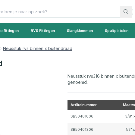
asfittingen
RVS Fittingen
Slangklemmen
Spuitpistolen
Neusstuk rvs binnen x buitendraad
d
Neusstuk rvs316 binnen x buitend
genoemd.
Artikelnummer
Maatvo
Gegroepeerde productitems
SB50401006
3/8" x
SB50401306
1/2" x