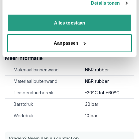
Details tonen
verkoopmedewerkers.
Plus- en minpunten
Alles toestaan
NBR zuigslang 10 bar met stalen spiraal
Zeer flexibel en per meter te bestellen
Aanpassen
Meer informatie
Materiaal binnenwand
NBR rubber
Materiaal buitenwand
NBR rubber
Temperatuurbereik
-20ºC tot +60ºC
Barstdruk
30 bar
Werkdruk
10 bar
Vragen? Neem dan nu contact op