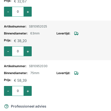
€ 32,67
Aantal voor Olie zuig/persslang 10 bar 50mm
-
+
SB10952025
63mm
€ 38,20
Aantal voor Olie zuig/persslang 10 bar 63mm
-
+
SB10952030
75mm
€ 58,39
Aantal voor Olie zuig/persslang 10 bar 75mm
-
+
Professioneel advies