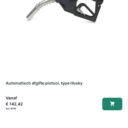
Automatisch afgifte pistool, type Husky
O
Vanaf
V
€ 142,42
€