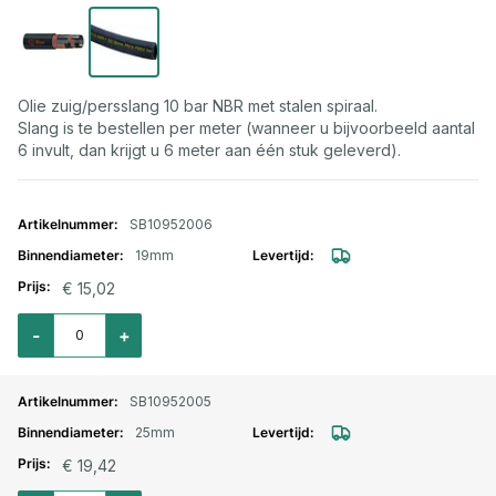
Olie zuig/persslang 10 bar NBR met stalen spiraal.
Slang is te bestellen per meter (wanneer u bijvoorbeeld aantal
6 invult, dan krijgt u 6 meter aan één stuk geleverd).
Gegroepeerde productitems
SB10952006
19mm
€ 15,02
Aantal voor Olie zuig/persslang 10 bar 19mm
-
+
SB10952005
25mm
€ 19,42