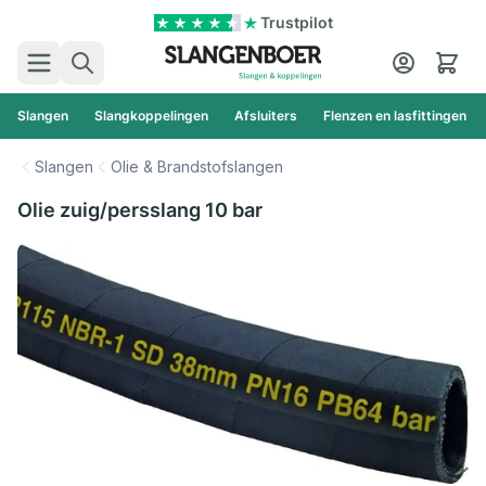
Ga naar de inhoud
Trustpilot
Zoek
Cart
Slangen
Slangkoppelingen
Afsluiters
Flenzen en lasfittingen
Slangen
Olie & Brandstofslangen
Olie zuig/persslang 10 bar