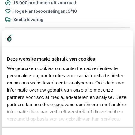
15.000 producten uit voorraad
Hoge klantbeoordelingen: 9/10
Snelle levering
Snel naar
Details
Plus- en minpunten
Meer informatie
Deze website maakt gebruik van cookies
Details
We gebruiken cookies om content en advertenties te
Olie zuig-/persslang type 605AA Alfagomma bestellen?
personaliseren, om functies voor social media te bieden
De Olie zuig-/persslang 605AA is een NBR olieslang met stalen
en om ons websiteverkeer te analyseren. Ook delen we
spiraal, max. werkdruk is 10 bar.
informatie over uw gebruik van onze site met onze
De slang wordt veelvuldig gebruikt voor brandstof en olie
partners voor social media, adverteren en analyse. Deze
toepassingen. Daarnaast is de slang vaak terug te zien op
partners kunnen deze gegevens combineren met andere
tankwagens. Daarnaast wordt de slang veel ingezet als
uitlaatslang voor maritieme toepassingen.
informatie die u aan ze heeft verstrekt of die ze hebben
verzameld op basis van uw gebruik van hun services.
Temperatuurbereik -30ºC tot +80ºC. Eventueel kunnen wij de
605aa olieslang monteren met koppelingen, neem hiervoor
vrijblijvend contact op met één van onze