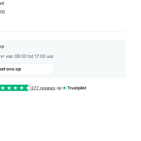
ad
/10
op
r van 08:00 tot 17:00 uur.
et ons op
277 reviews
op
Trustpilot