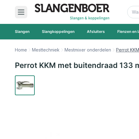
Ga naar de inhoud
Zoek
Slangen
Slangkoppelingen
Afsluiters
Flenzen en l
Home
Mesttechniek
Mestmixer onderdelen
Perrot KKM
Perrot KKM met buitendraad 133 