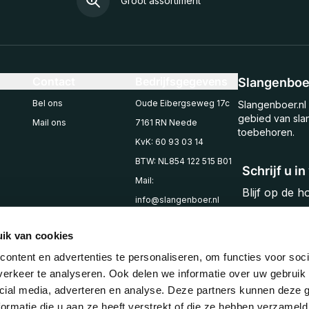
Groot assortiment
Contact
Bedrijfsgegevens
Slangenboer
Bel ons
Oude Eibergseweg 17c
Slangenboer.nl 
gebied van sla
Mail ons
7161 RN Neede
toebehoren.
KvK: 60 93 03 14
BTW: NL854 122 515 B01
Schrijf u i
Mail:
Blijf op de 
info@slangenboer.nl
Email
Tel: +31545294853
ik van cookies
ontent en advertenties te personaliseren, om functies voor soci
erkeer te analyseren. Ook delen we informatie over uw gebruik 
cial media, adverteren en analyse. Deze partners kunnen deze
ormatie die u aan ze heeft verstrekt of die ze hebben verzameld