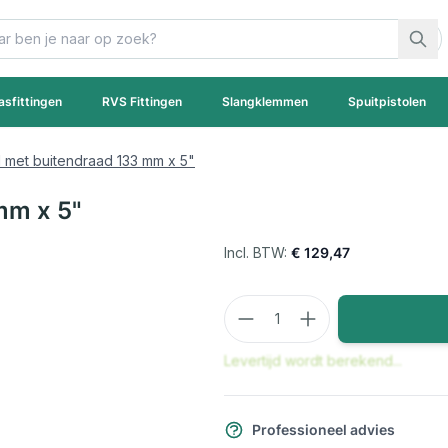
asfittingen
RVS Fittingen
Slangklemmen
Spuitpistolen
 met buitendraad 133 mm x 5"
mm x 5"
€ 129,47
Aantal
Levertijd wordt berekend...
Professioneel advies