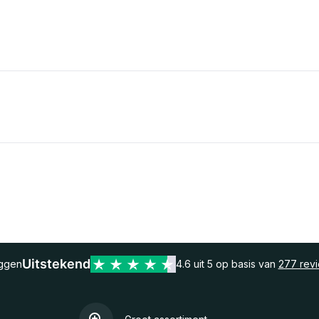
Uitstekend
eggen
4.6 uit 5 op basis van
277 rev