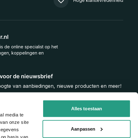
Hoge klanttevredenheid
.nl
is de online specialist op het
ngen, koppelingen en
n voor de nieuwsbrief
hoogte van aanbiedingen, nieuwe producten en meer!
Inschrijven
Alles toestaan
al media te
van onze site
Aanpassen
 gegevens
 op basis van