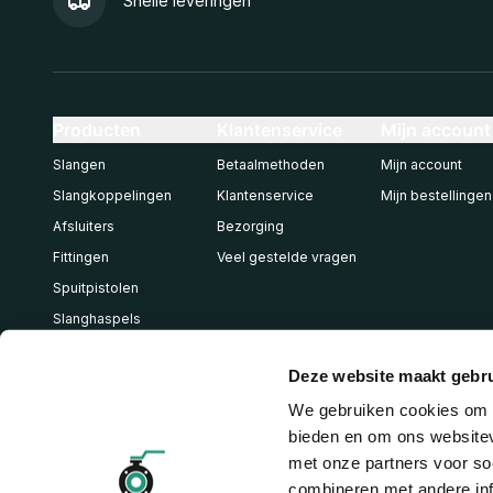
Snelle leveringen
Producten
Klantenservice
Mijn account
Slangen
Betaalmethoden
Mijn account
Slangkoppelingen
Klantenservice
Mijn bestellingen
Afsluiters
Bezorging
Fittingen
Veel gestelde vragen
Spuitpistolen
Slanghaspels
Pneumatiek
Deze website maakt gebru
We gebruiken cookies om c
bieden en om ons websitev
met onze partners voor so
combineren met andere inf