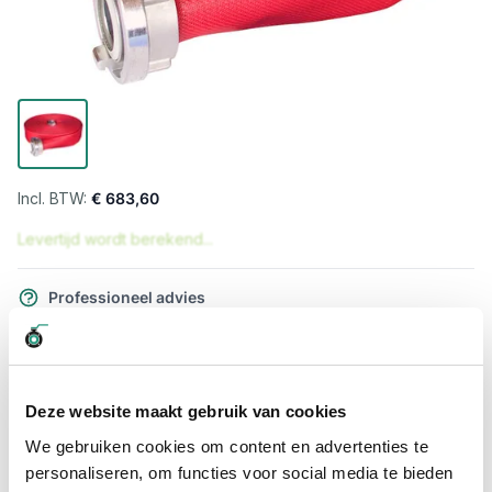
€ 683,60
Levertijd wordt berekend...
Professioneel advies
15.000 producten uit voorraad
Hoge klantbeoordelingen: 9/10
Snelle levering
Deze website maakt gebruik van cookies
We gebruiken cookies om content en advertenties te
Snel naar
personaliseren, om functies voor social media te bieden
Meer informatie