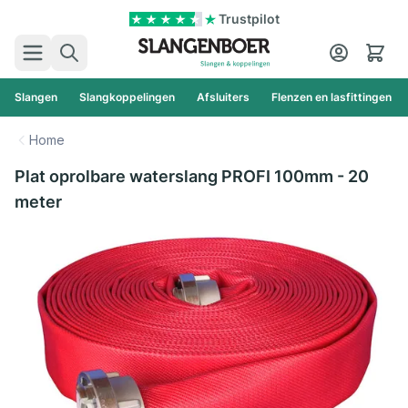
Ga naar de inhoud
Trustpilot
Zoek
Cart
Slangen
Slangkoppelingen
Afsluiters
Flenzen en lasfittingen
Home
Plat oprolbare waterslang PROFI 100mm - 20
meter