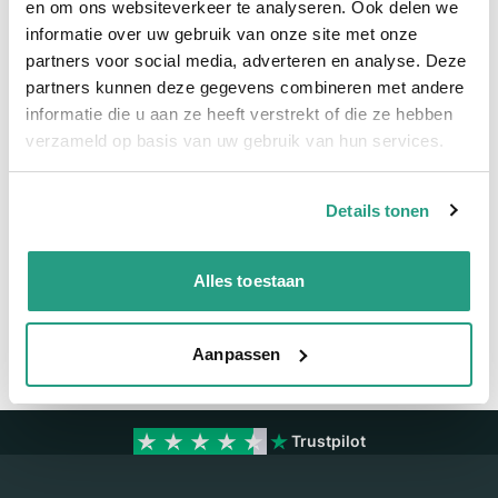
en om ons websiteverkeer te analyseren. Ook delen we
informatie over uw gebruik van onze site met onze
Meer informatie
partners voor social media, adverteren en analyse. Deze
partners kunnen deze gegevens combineren met andere
Binnendiameter
100mm
informatie die u aan ze heeft verstrekt of die ze hebben
Rollengte
20 mtr
verzameld op basis van uw gebruik van hun services.
Details tonen
Vragen? Neem dan nu contact op
We zijn beschikbaar van ma t/m vr van 08:00 tot 17:00 uur.
Alles toestaan
Neem contact met ons op
Aanpassen
Trustpilot