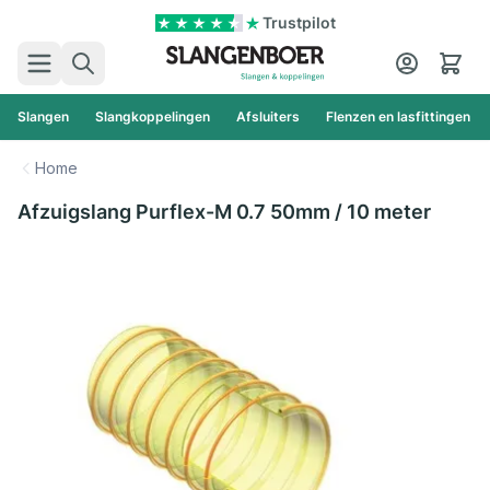
Ga naar de inhoud
Trustpilot
Zoek
Cart
Slangen
Slangkoppelingen
Afsluiters
Flenzen en lasfittingen
Home
Afzuigslang Purflex-M 0.7 50mm / 10 meter