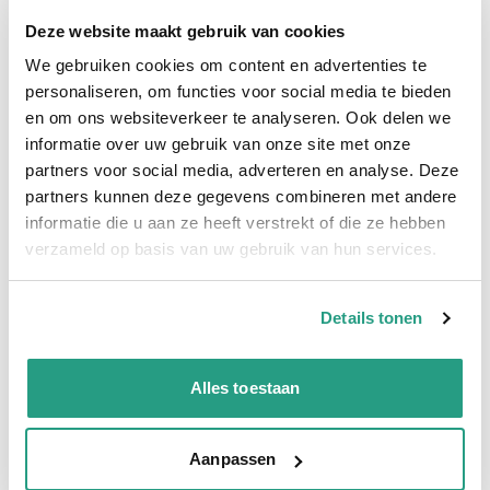
Hoge klantbeoordelingen: 9/10
Deze website maakt gebruik van cookies
Snelle levering
We gebruiken cookies om content en advertenties te
personaliseren, om functies voor social media te bieden
Snel naar
en om ons websiteverkeer te analyseren. Ook delen we
Meer informatie
informatie over uw gebruik van onze site met onze
partners voor social media, adverteren en analyse. Deze
Meer informatie
partners kunnen deze gegevens combineren met andere
informatie die u aan ze heeft verstrekt of die ze hebben
Binnendiameter
50mm
verzameld op basis van uw gebruik van hun services.
Materiaal binnenwand
Polyurethaan
Materiaal buitenwand
Polyurethaan
Details tonen
Rollengte
10 mtr
Alles toestaan
Vragen? Neem dan nu contact op
Aanpassen
We zijn beschikbaar van ma t/m vr van 08:00 tot 17:00 uur.