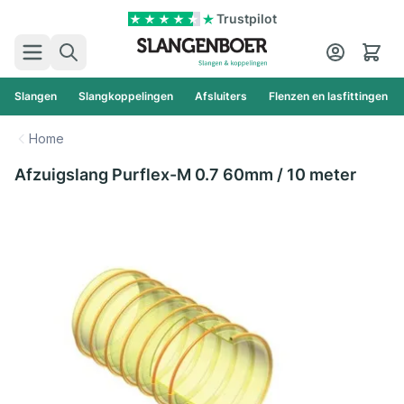
Ga naar de inhoud
Trustpilot
Zoek
Cart
Slangen
Slangkoppelingen
Afsluiters
Flenzen en lasfittingen
Home
Afzuigslang Purflex-M 0.7 60mm / 10 meter