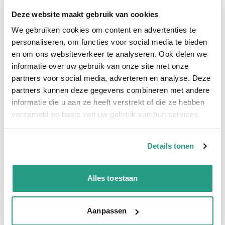
Hoge klantbeoordelingen: 9/10
Deze website maakt gebruik van cookies
Snelle levering
We gebruiken cookies om content en advertenties te
personaliseren, om functies voor social media te bieden
Snel naar
en om ons websiteverkeer te analyseren. Ook delen we
Meer informatie
informatie over uw gebruik van onze site met onze
partners voor social media, adverteren en analyse. Deze
Meer informatie
partners kunnen deze gegevens combineren met andere
informatie die u aan ze heeft verstrekt of die ze hebben
Binnendiameter
60mm
verzameld op basis van uw gebruik van hun services.
Materiaal binnenwand
Polyurethaan
Materiaal buitenwand
Polyurethaan
Details tonen
Rollengte
10 mtr
Alles toestaan
Vragen? Neem dan nu contact op
Aanpassen
We zijn beschikbaar van ma t/m vr van 08:00 tot 17:00 uur.