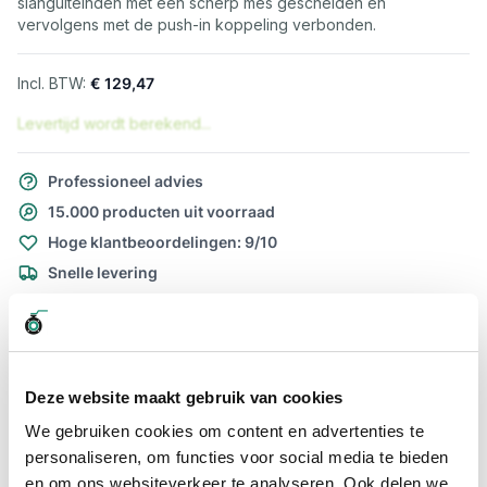
slanguiteinden met een scherp mes gescheiden en
vervolgens met de push-in koppeling verbonden.
€ 129,47
Levertijd wordt berekend...
Professioneel advies
15.000 producten uit voorraad
Hoge klantbeoordelingen: 9/10
Snelle levering
Snel naar
Plus- en minpunten
Meer informatie
Deze website maakt gebruik van cookies
Plus- en minpunten
We gebruiken cookies om content en advertenties te
personaliseren, om functies voor social media te bieden
PU luchtslang DUO (zwart-blauw)
en om ons websiteverkeer te analyseren. Ook delen we