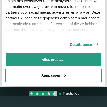
en om ons websiteverkeer te analyseren. Ook delen we
informatie over uw gebruik van onze site met onze
Meer informatie
partners voor social media, adverteren en analyse. Deze
partners kunnen deze gegevens combineren met andere
Maatvoering koppeling
16 x 11mm
informatie die u aan ze heeft verstrekt of die ze hebben
Materiaal
Polyester - Polyurethaan
verzameld op basis van uw gebruik van hun services.
Details tonen
Vragen? Neem dan nu contact op
We zijn beschikbaar van ma t/m vr van 08:00 tot 17:00 uur.
Alles toestaan
Neem contact met ons op
Aanpassen
Trustpilot