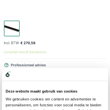
€ 270,59
Levertijd wordt berekend...
Professioneel advies
15.000 producten uit voorraad
Hoge klantbeoordelingen: 9/10
Snelle levering
Deze website maakt gebruik van cookies
Snel naar
We gebruiken cookies om content en advertenties te
personaliseren, om functies voor social media te bieden
Meer informatie