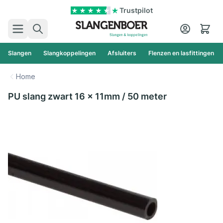
Ga naar de inhoud
Trustpilot
Zoek
Cart
Slangen
Slangkoppelingen
Afsluiters
Flenzen en lasfittingen
Home
PU slang zwart 16 x 11mm / 50 meter