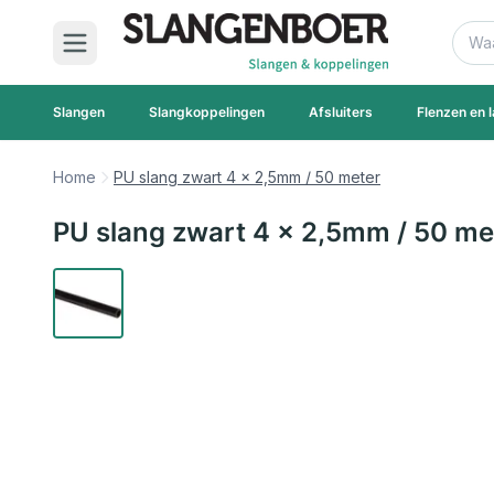
Ga naar de inhoud
Zoek
Slangen
Slangkoppelingen
Afsluiters
Flenzen en l
Home
PU slang zwart 4 x 2,5mm / 50 meter
PU slang zwart 4 x 2,5mm / 50 me