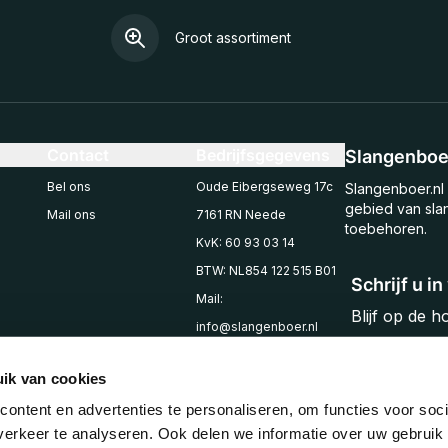
Groot assortiment
Contact
Bedrijfsgegevens
Slangenboer
Bel ons
Oude Eibergseweg 17c
Slangenboer.nl 
gebied van sla
Mail ons
7161 RN Neede
toebehoren.
KvK: 60 93 03 14
BTW: NL854 122 515 B01
Schrijf u i
Mail:
Blijf op de 
info@slangenboer.nl
Email
Tel: +31545294853
ik van cookies
ontent en advertenties te personaliseren, om functies voor soci
erkeer te analyseren. Ook delen we informatie over uw gebruik 