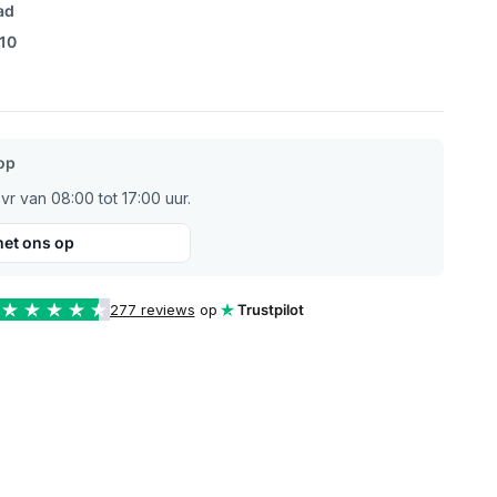
ad
/10
op
r van 08:00 tot 17:00 uur.
et ons op
277 reviews
op
Trustpilot