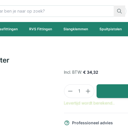
asfittingen
RVS Fittingen
Slangklemmen
Spuitpistolen
ter
€ 34,32
Aantal
Levertijd wordt berekend...
Professioneel advies