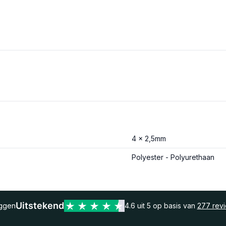
4 x 2,5mm
Polyester - Polyurethaan
Uitstekend
eggen
4.6 uit 5 op basis van
277 rev