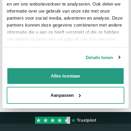
Snel naar
en om ons websiteverkeer te analyseren. Ook delen we
informatie over uw gebruik van onze site met onze
Meer informatie
partners voor social media, adverteren en analyse. Deze
partners kunnen deze gegevens combineren met andere
Meer informatie
informatie die u aan ze heeft verstrekt of die ze hebben
verzameld op basis van uw gebruik van hun services.
Maatvoering koppeling
3mm
Details tonen
Vragen? Neem dan nu contact op
We zijn beschikbaar van ma t/m vr van 08:00 tot 17:00 uur.
Alles toestaan
Neem contact met ons op
Aanpassen
Trustpilot