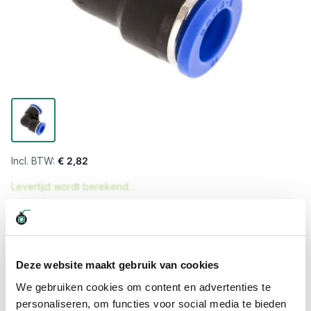
€ 2,82
Levertijd wordt berekend...
Professioneel advies
15.000 producten uit voorraad
Hoge klantbeoordelingen: 9/10
Deze website maakt gebruik van cookies
Snelle levering
We gebruiken cookies om content en advertenties te
personaliseren, om functies voor social media te bieden