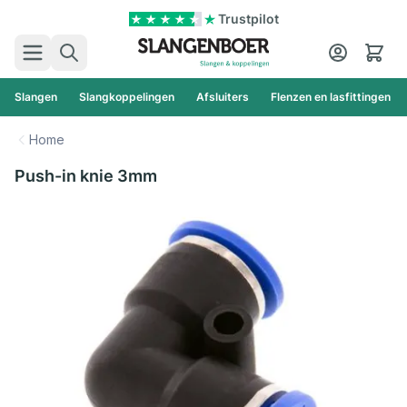
Ga naar de inhoud
Trustpilot
Zoek
Cart
Slangen
Slangkoppelingen
Afsluiters
Flenzen en lasfittingen
Home
Push-in knie 3mm