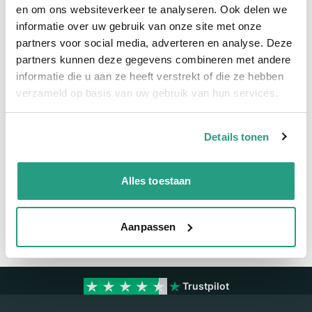
Snel naar
en om ons websiteverkeer te analyseren. Ook delen we
informatie over uw gebruik van onze site met onze
Meer informatie
partners voor social media, adverteren en analyse. Deze
partners kunnen deze gegevens combineren met andere
Meer informatie
informatie die u aan ze heeft verstrekt of die ze hebben
verzameld op basis van uw gebruik van hun services.
Maatvoering koppeling
6mm
Details tonen
Vragen? Neem dan nu contact op
We zijn beschikbaar van ma t/m vr van 08:00 tot 17:00 uur.
Alles toestaan
Neem contact met ons op
Aanpassen
Trustpilot