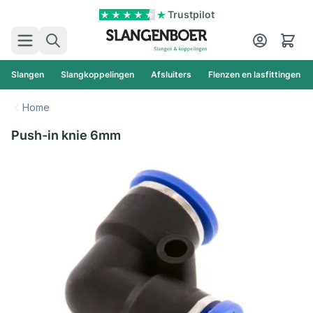
Ga naar de inhoud
Trustpilot
Zoek
Cart
Slangen
Slangkoppelingen
Afsluiters
Flenzen en lasfittingen
Home
Push-in knie 6mm