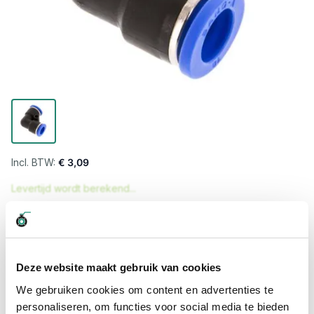
€ 3,09
Levertijd wordt berekend...
Professioneel advies
15.000 producten uit voorraad
Hoge klantbeoordelingen: 9/10
Deze website maakt gebruik van cookies
Snelle levering
We gebruiken cookies om content en advertenties te
personaliseren, om functies voor social media te bieden