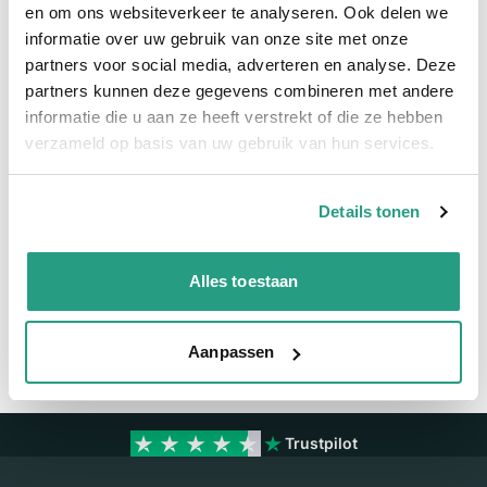
Snel naar
en om ons websiteverkeer te analyseren. Ook delen we
informatie over uw gebruik van onze site met onze
Meer informatie
partners voor social media, adverteren en analyse. Deze
partners kunnen deze gegevens combineren met andere
Meer informatie
informatie die u aan ze heeft verstrekt of die ze hebben
verzameld op basis van uw gebruik van hun services.
Maatvoering koppeling
1/2" x 6mm
Details tonen
Vragen? Neem dan nu contact op
We zijn beschikbaar van ma t/m vr van 08:00 tot 17:00 uur.
Alles toestaan
Neem contact met ons op
Aanpassen
Trustpilot