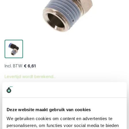
€ 6,61
Levertijd wordt berekend...
Professioneel advies
15.000 producten uit voorraad
Hoge klantbeoordelingen: 9/10
Deze website maakt gebruik van cookies
Snelle levering
We gebruiken cookies om content en advertenties te
personaliseren, om functies voor social media te bieden