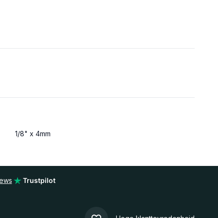
1/8" x 4mm
iews
Trustpilot