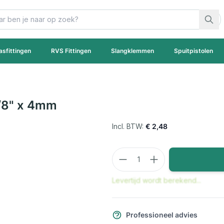
asfittingen
RVS Fittingen
Slangklemmen
Spuitpistolen
1/8" x 4mm
€ 2,48
Aantal
Levertijd wordt berekend...
Professioneel advies