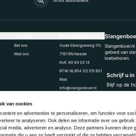
Groot assortiment
Contact
Bedrijfsgegevens
Slangenboer
Bel ons
Oude Eibergseweg 17c
Slangenboer.nl 
gebied van sla
Mail ons
7161 RN Neede
toebehoren.
KvK: 60 93 03 14
BTW: NL854 122 515 B01
Schrijf u i
Mail:
Blijf op de 
info@slangenboer.nl
Email
Tel: +31545294853
ik van cookies
ontent en advertenties te personaliseren, om functies voor soci
erkeer te analyseren. Ook delen we informatie over uw gebruik 
cial media, adverteren en analyse. Deze partners kunnen deze
ormatie die u aan ze heeft verstrekt of die ze hebben verzameld