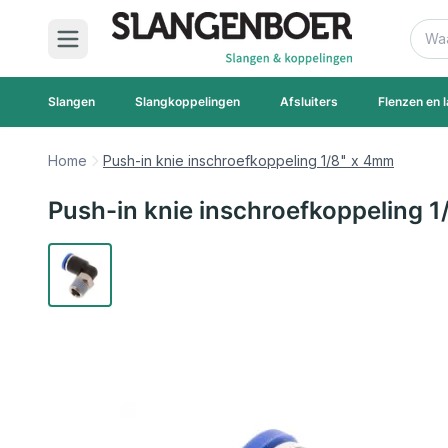
Ga naar de inhoud
Zoek
Slangen
Slangkoppelingen
Afsluiters
Flenzen en l
Home
Push-in knie inschroefkoppeling 1/8" x 4mm
Push-in knie inschroefkoppeling 