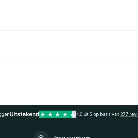
Uitstekend
eggen
4.6 uit 5 op basis van
277 rev