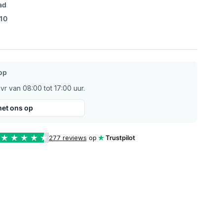
ad
/10
op
r van 08:00 tot 17:00 uur.
et ons op
277 reviews
op
Trustpilot