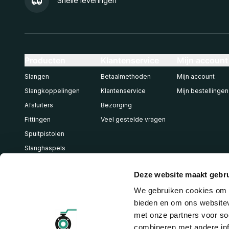
Snelle leveringen
Producten
Klantenservice
Mijn account
Slangen
Betaalmethoden
Mijn account
Slangkoppelingen
Klantenservice
Mijn bestellingen
Afsluiters
Bezorging
Fittingen
Veel gestelde vragen
Spuitpistolen
Slanghaspels
Pneumatiek
Deze website maakt gebru
We gebruiken cookies om c
bieden en om ons websitev
met onze partners voor so
combineren met andere inf