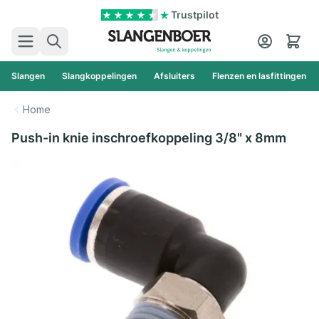
Ga naar de inhoud
Trustpilot
Zoek
Cart
Slangen
Slangkoppelingen
Afsluiters
Flenzen en lasfittingen
Home
Push-in knie inschroefkoppeling 3/8" x 8mm