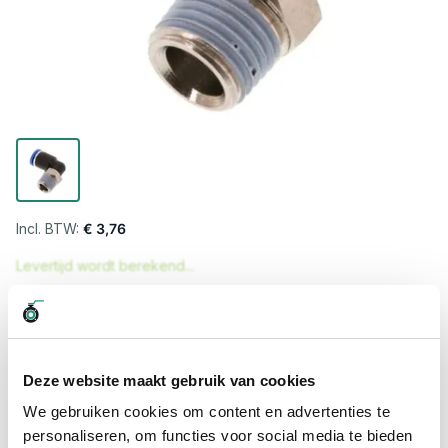
€ 3,76
Levertijd wordt berekend...
Professioneel advies
15.000 producten uit voorraad
Hoge klantbeoordelingen: 9/10
Deze website maakt gebruik van cookies
Snelle levering
We gebruiken cookies om content en advertenties te
personaliseren, om functies voor social media te bieden