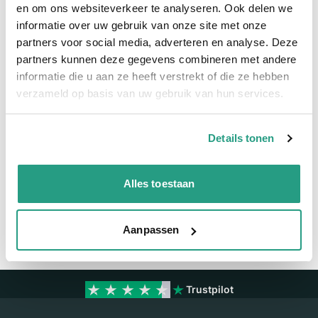
Snel naar
en om ons websiteverkeer te analyseren. Ook delen we
informatie over uw gebruik van onze site met onze
Meer informatie
partners voor social media, adverteren en analyse. Deze
partners kunnen deze gegevens combineren met andere
Meer informatie
informatie die u aan ze heeft verstrekt of die ze hebben
verzameld op basis van uw gebruik van hun services.
Maatvoering koppeling
3/8" x 8mm
Details tonen
Vragen? Neem dan nu contact op
We zijn beschikbaar van ma t/m vr van 08:00 tot 17:00 uur.
Alles toestaan
Neem contact met ons op
Aanpassen
Trustpilot